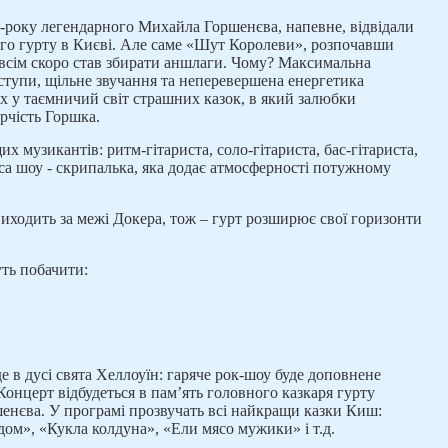
-року легендарного Михайла Горшенєва, напевне, відвідали
го гурту в Києві. Але саме «Шут Королеви», розпочавши
овсім скоро став збирати аншлаги. Чому? Максимальна
виступи, щільне звучання та неперевершена енергетика
іх у таємничий світ страшних казок, в який залюбки
орчість Горшка.
х музикантів: ритм-гітариста, соло-гітариста, бас-гітариста,
са шоу - скрипалька, яка додає атмосферності потужному
иходить за межі Докера, тож – гурт розширює свої горизонти
ть побачити:
 в дусі свята Хеллоуїн: гаряче рок-шоу буде доповнене
нцерт відбудеться в пам’ять головного казкаря гурту
енєва. У програмі прозвучать всі найкращи казки Киш:
ом», «Кукла колдуна», «Ели мясо мужики» і т.д.