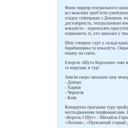
Фани хоррор-театрального панк
всі можливі триб’юти улюблено
плідну співпрацю з Докером, з
достовірність, театралізовані 
вокаліста – переносять присутн
поринають ті, хто закохані у тв
Шоу створює гурт у складі кращи
барабанщика та вокаліста. Окра
екшну на сцені.
Енергія «Шута Королеви» вже в
та вирушає в тур!
Зовсім скоро запальне шоу можу
- Дніпро
- Харків
- Чернігів
- Київ
Концертна програма туру пройде
несподіваними перфомансами. Ко
«Король І Шут» - Михайла Горш
«Лесник», «Проклятый старый д