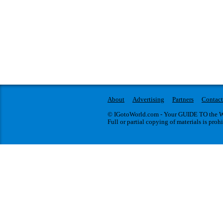
Франківському кіноконцертному залі «Арена це
великим сольним концертом. У програмі прозв
найкращі пісні з попередніх п’яти альбомів, та
порція нового матеріалу.У зв’язку з пандемією
вже майже два роки не виступали у Івано-Франк
тому шанувальники...
About
Advertising
Partners
Contact
© IGotoWorld.com - Your GUIDE TO the WO
Full or partial copying of materials is proh