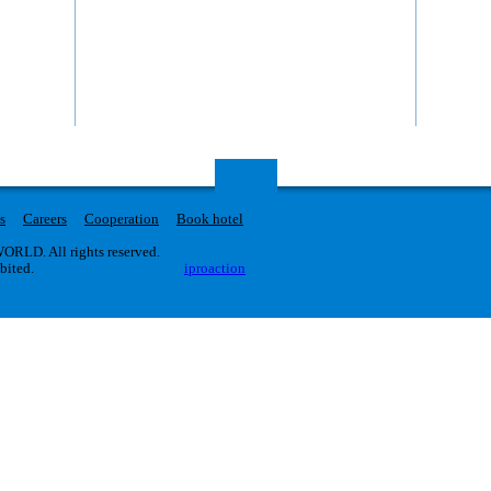
нтр» з
супер каче
учать
получить не
 добра
Metallica S
 музиканти
официальный
івську,
самой групп
Metallica S
100 артист
исполнение.
когда класс
и...
s
Careers
Cooperation
Book hotel
RLD. All rights reserved.
ibited.
iproaction