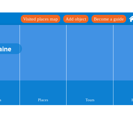
Visited places map
Add object
Become a guide
aine
s
Places
Tours