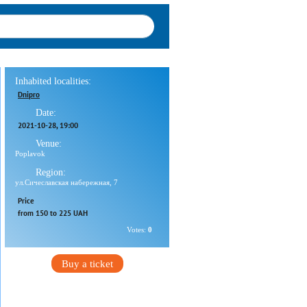
Inhabited localities:
Dnipro
Date:
2021-10-28
, 19:00
Venue:
Poplavok
Region:
ул.Сичеславская набережная, 7
Price
from 150 to 225 UAH
Votes:
0
Buy a ticket