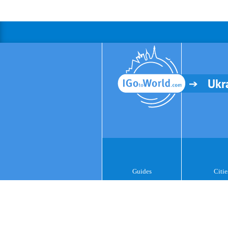
Ukr
Guides
Citie