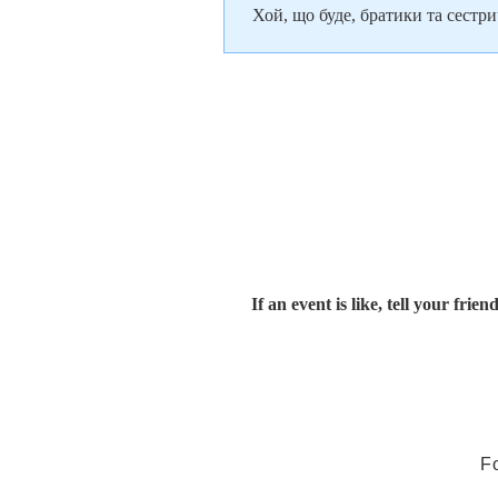
Хой, що буде, братики та сестр
If an event is like, tell your friend
F