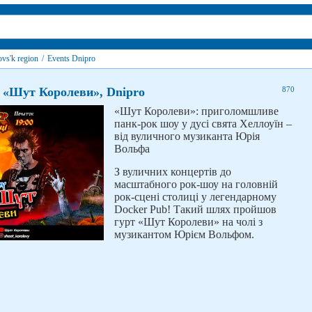
vs'k region
/
Events Dnipro
 «Шут Королеви», Dnipro
870
«Шут Королеви»: приголомшливе
панк-рок шоу у дусі свята Хеллоуїн –
від вуличного музиканта Юрія
Вольфа
З вуличних концертів до
масштабного рок-шоу на головній
рок-сцені столиці у легендарному
Docker Pub! Такий шлях пройшов
гурт «Шут Королеви» на чолі з
музикантом Юрієм Вольфом.