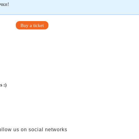
ички!
Buy a ticket
s :)
ollow us on social networks