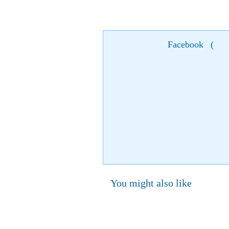
Facebook
(
You might also like
28 October 2021
Start:
МЕРІ
28 жовтня Віктор Винник і МЕРІ виступлять у 