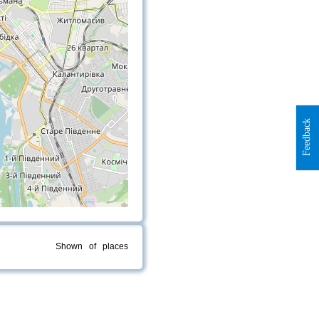
Feedback
Shown
of
places