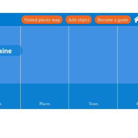
Visited places map
Add object
Become a guide
aine
s
Places
Tours