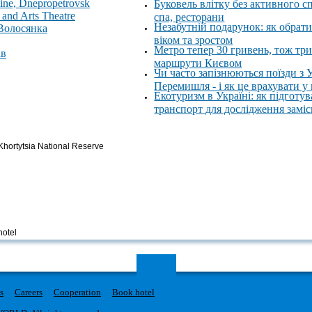
ne, Dnepropetrovsk
Буковель влітку без активного с
and Arts Theatre
спа, ресторани
Незабутній подарунок: як обрати
 Волосянка
віком та зростом
Метро тепер 30 гривень, тож тр
ів
маршрути Києвом
Чи часто запізнюються поїзди з 
Перемишля - і як це врахувати у
Екотуризм в Україні: як підготув
транспорт для дослідження замі
 Khortytsia National Reserve
hotel
s
Careers
Cooperation
Book hotel