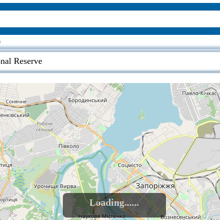
a
onal Reserve
Loading......