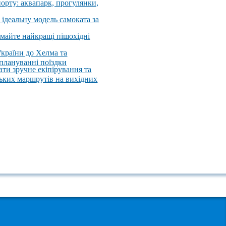
порту: аквапарк, прогулянки,
 ідеальну модель самоката за
имайте найкращі пішохідні
України до Хелма та
 плануванні поїздки
ати зручне екіпірування та
ських маршрутів на вихідних