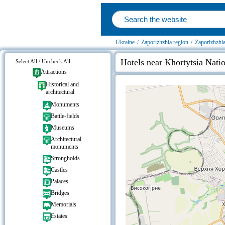
Ukraine
/
Zaporizhzhia region
/
Zaporizhzhi
Hotels near Khortytsia Nati
Select All / Uncheck All
Attractions
Historical and
architectural
Monuments
Battle-fields
Museums
Architectural
monuments
Strongholds
Castles
Palaces
Bridges
Memorials
Estates