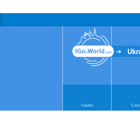
Ukr
Guides
Citie