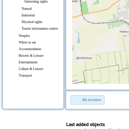
Interesting sights
Natural
Industrial
Mystical sights
Tourist information centres
Temples
Where to eat
Accommodation
Resorts & Leisure
Entertainment
Culture & Leisure
Transport
+
−
⇧
©
OpenStreetMap
contributors.
My location
»
Last added objects