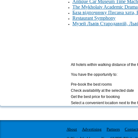
Antique Car Museum Time Machi
The Mykholaiv Academic Drama 
База відпочинку Писана хата,
Restaurant Symphony
Музей Львів Стародавній, Льв
All hotels within walking distance of the
You have the opportunity to:
Pre-book the best rooms
Check availability at the selected date
Get the best price for booking
Select a convenient location next to the 
About
Advertising
Partners
Contact