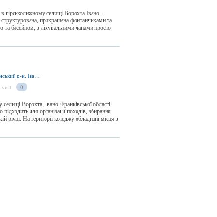
 в гірськолижному селищі Ворохта Івано-
е структурована, прикрашена фонтанчиками та
ю та басейном, з лікувальними чанами просто
вул. Лесі Українки 38, смт. Ворохта, Надвірнянський р-н, Івано-Франківська обл., Україна
 visit
0
селищі Ворохта, Івано-Франківської області.
о підходить для організації походів, збирання
ькій річці. На території котеджу обладнані місця з