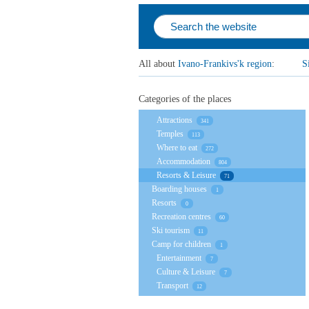
All about
Ivano-Frankivs'k region
:
S
Categories of the places
Attractions
341
Temples
113
Where to eat
272
Accommodation
804
Resorts & Leisure
71
Boarding houses
1
Resorts
0
Recreation centres
60
Ski tourism
11
Camp for children
1
Entertainment
7
Culture & Leisure
7
Transport
12