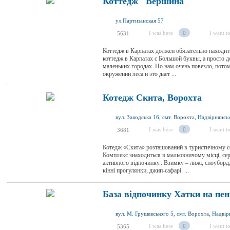
Коттедж "Вершина"
ул.Партизанская 57
I was here
0
I want to
5631
Коттедж в Карпатах должен обязательно находитьс
коттедж в Карпатах с Большой буквы, а просто 
маленьких городах. Но нам очень повезло, пото
окружении леса и это дает ...
Котедж Скита, Ворохта
I was here
0
I want to
3681
Котедж «Скита» розташований в туристичному се
Комплекс знаходиться в мальовничому місці, сер
активного відпочинку.. Взимку – лижі, сноуборд,
кінні прогулянки, джип-сафарі. ...
База відпочинку Хатки на пен
I was here
0
I want to
5365