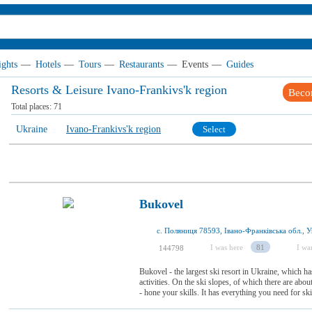
ights
—
Hotels
—
Tours
—
Restaurants
—
Events
—
Guides
Resorts & Leisure Ivano-Frankivs'k region
Beco
Total places:
71
Ukraine
Ivano-Frankivs'k region
Select
Bukovel
с. Поляниця 78593, Івано-Франківська обл., У
I was here
81
I wan
144798
Bukovel - the largest ski resort in Ukraine, which h
activities. On the ski slopes, of which there are abou
- hone your skills. It has everything you need for ski