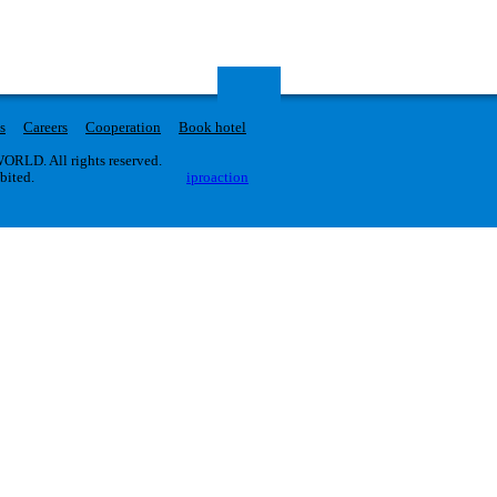
s
Careers
Cooperation
Book hotel
RLD. All rights reserved.
ibited.
iproaction