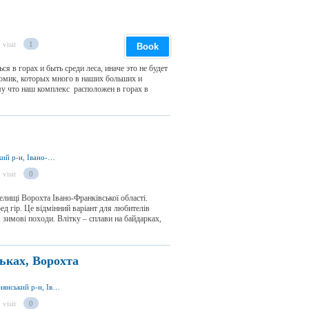
 visit
1
Book
я в горах и быть среди леса, иначе это не будет
домик, которых много в наших больших и
му что наш комплекс расположен в горах в
вул. Заводська 16, смт. Ворохта, Надвірнянський р-н, Івано-Франківська обл., Україна
 visit
0
лищі Ворохта Івано-Франківської області.
ед гір. Це відмінний варіант для любителів
 зимові походи. Влітку – сплави на байдарках,
ьках, Ворохта
вул. М. Грушевського 5, смт. Ворохта, Надвірнянський р-н, Івано-Франківська обл., Україна
 visit
0