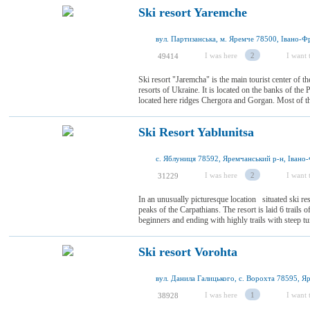
Ski resort Yaremche
I was here
2
I want t
49414
Ski resort "Jaremcha" is the main tourist center of th
resorts of Ukraine. It is located on the banks of the P
located here ridges Chergora and Gorgan. Most of the 
Ski Resort Yablunitsa
I was here
2
I want t
31229
In an unusually picturesque location situated ski res
peaks of the Carpathians. The resort is laid 6 trails o
beginners and ending with highly trails with steep tur
Ski resort Vorohta
I was here
1
I want t
38928