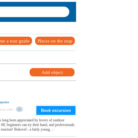
me a tour guide
Places on the map
Add object
країна
t to visit
6
Book excursion
as long been appreciated by lovers of outdoor
t 60, beginners can try their hand, and professionals
 tourism! Bukovel - a fairly young ...