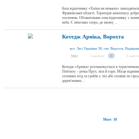
База відпочинку «Хатки на пеньках» знаходиться
Франківської області. Територія комплексу добр
озеленена. Облаштована зона відпочинку з лазне
неба. Є невелике озеро, де якому ...
Котедж Арніка, Ворохта
I was here
0
I want to
3961
Котедж «Арніка» розташовується в туристичному 
Поблизу – річка Прут, ліси й гори. Місце відмінн
сезонних ягід та грибів у лісі або сплавів по гірс
дерев'яними ...
More 10