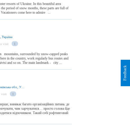
er resorts of Ukraine. In this beautiful area
o the period of snow months, these parts are full of
. Vacationers come here to admire ...
, Україна
o visit
1
ian mountains, surrounded by snow-capped peaks
here in the country, work regularly bus routes and
ivtsi and so on. The main landmark - city ...
Feedback
вул. Заводська 16, Ворохта 78595, Івано-Франківська обл., Україна
 visit
1
ерше, виникає багато організаційних питань: де
е ночувати, чим харчуватися… просто голова йде
лодитися відпочинком. Такий собі рофтинговий