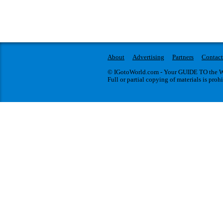
About
Advertising
Partners
Contact
© IGotoWorld.com - Your GUIDE TO the WO
Full or partial copying of materials is proh