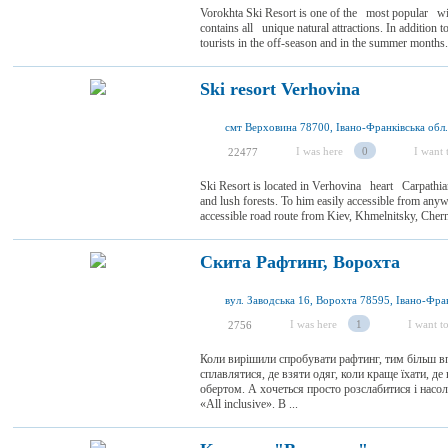
Vorokhta Ski Resort is one of the most popular wint
contains all unique natural attractions. In addition t
tourists in the off-season and in the summer months
Ski resort Verhovina
смт Верховина 78700, Івано-Франківська обл.
I was here
0
I want t
22477
Ski Resort is located in Verhovina heart Carpath
and lush forests. To him easily accessible from anyw
accessible road route from Kiev, Khmelnitsky, Chern
Скита Рафтинг, Ворохта
I was here
1
I want to
2756
Коли вирішили спробувати рафтинг, тим більш вп
сплавлятися, де взяти одяг, коли краще їхати, д
обертом. А хочеться просто розслабитися і насо
«All inclusive». В ...