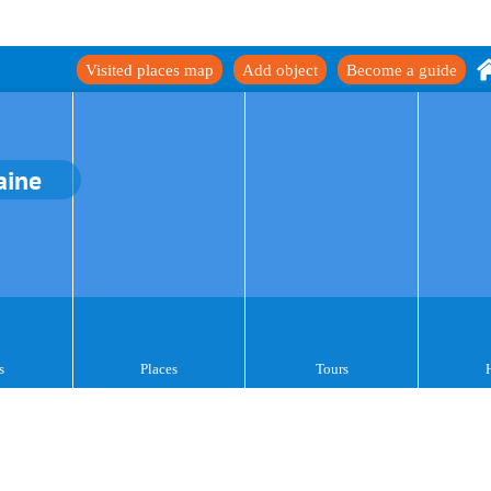
Visited places map
Add object
Become a guide
aine
s
Places
Tours