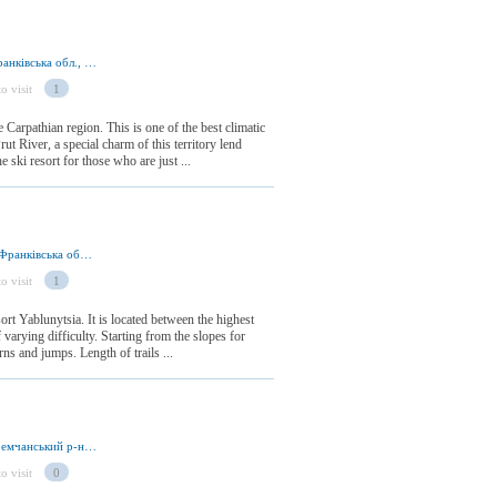
вул. Партизанська, м. Яремче 78500, Івано-Франківська обл., Україна
o visit
1
e Carpathian region. This is one of the best climatic
rut River, a special charm of this territory lend
ski resort for those who are just ...
с. Яблуниця 78592, Яремчанський р-н, Івано-Франківська обл., Україна
o visit
1
ort Yablunytsia. It is located between the highest
f varying difficulty. Starting from the slopes for
ns and jumps. Length of trails ...
вул. Данила Галицького, с. Ворохта 78595, Яремчанський р-н, Івано-Франківська обл., Україна
o visit
0