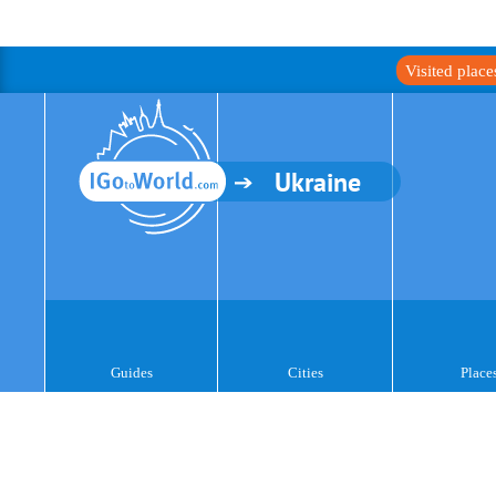
Visited plac
Ukraine
Guides
Cities
Place