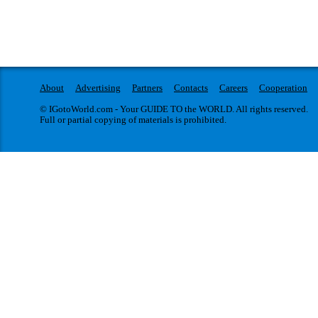
About
Advertising
Partners
Contacts
Careers
Cooperation
© IGotoWorld.com - Your GUIDE TO the WORLD. All rights reserved.
Full or partial copying of materials is prohibited.