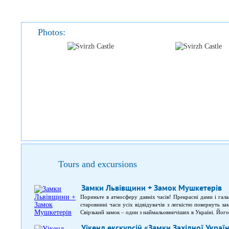
Photos:
Tours and excursions
Замки Львівщини + Замок Мушкетерів
Пориньте в атмосферу давніх часів! Прекрасні дами і гала
старовинні часи усіх відвідувачів з легкістю повернуть з
Свірзький замок – один з наймальовничіших в Україні. Йог
багатьох кінозйомок, найвідомішою з яких були зйомки
Уікенд екскурсій «Замки Західної Украї
кіноман не зможе оминути його стороною. Золочівський за