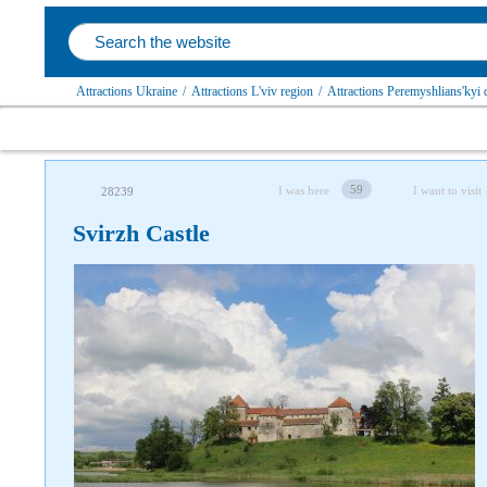
Attractions Ukraine
/
Attractions L'viv region
/
Attractions Peremyshlians'kyi d
59
I was here
I want to visit
28239
Svirzh Castle