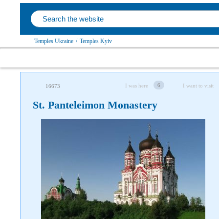
Temples Ukraine
/
Temples Kyiv
6
I was here
I want to visit
16673
St. Panteleimon Monastery