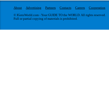
About
Advertising
Partners
Contacts
Careers
Cooperation
© IGotoWorld.com - Your GUIDE TO the WORLD. All rights reserved.
Full or partial copying of materials is prohibited.