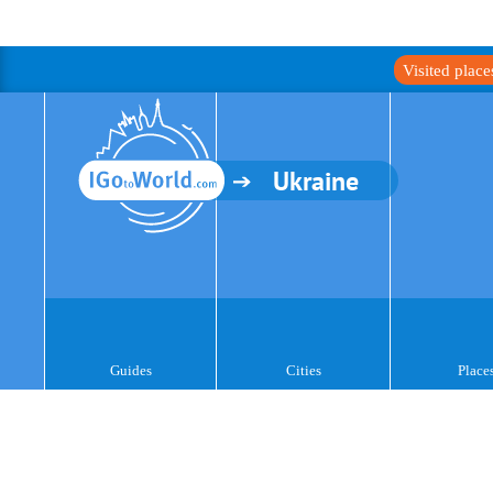
Visited plac
Ukraine
Guides
Cities
Place