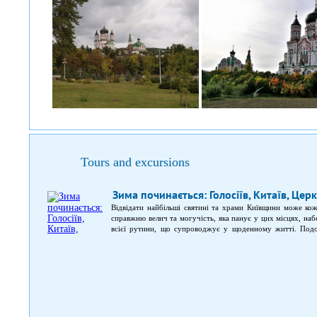
Tours and excursions
Зима починається: Голосіїв, Китаїв, Це
Відвідати найбільші святині та храми Київщини може ко
справжню велич та могучість, яка панує у цих місцях, наб
всієї рутини, що супроводжує у щоденному житті. Подо
подорож по Китаївській та Голосіївській пустелях. Екскур
в історичній місцевості Голосіївського району Києва –
Церковщини, де був побудований Гнилецький монастир. До 
підземні ходи та печери, що не поступалися аналогічним в
завалені.