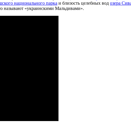
ского национального парка
и близость целебных вод
озера Сив
сто называют «украинскими Мальдивами».