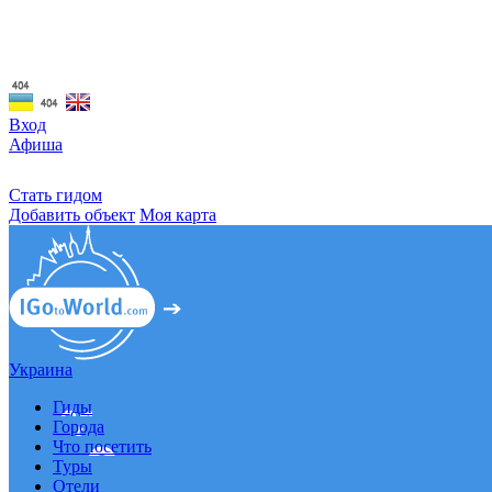
☰
Вход
Афиша
Стать гидом
Добавить объект
Моя карта
Украина
Гиды
Города
Что посетить
Туры
Отели