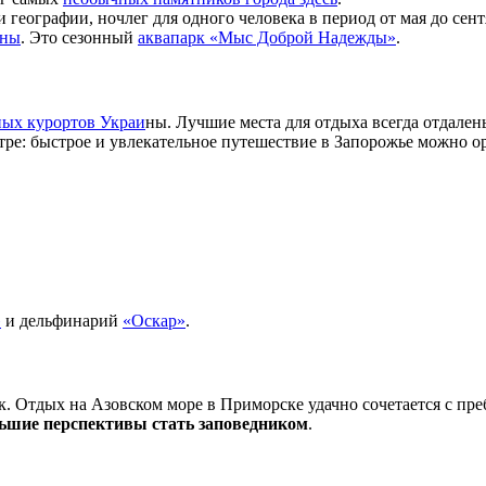
 географии, ночлег для одного человека в период от мая до сентя
ины
. Это сезонный
аквапарк «Мыс Доброй Надежды»
.
ных курортов Украи
ны. Лучшие места для отдыха всегда отдалены
ре: быстрое и увлекательное путешествие в Запорожье можно ор
»
и дельфинарий
«Оскар»
.
. Отдых на Азовском море в Приморске удачно сочетается с пре
ьшие перспективы стать заповедником
.