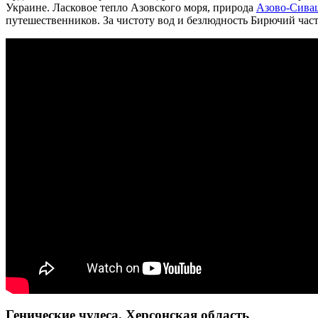
Украине. Ласковое тепло Азовского моря, природа
Азово-Сиваш
путешественников. За чистоту вод и безлюдность Бирючий ча
Генические чудеса, Херсонская область