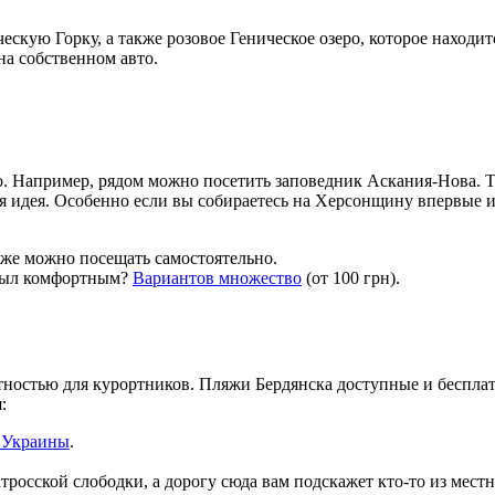
ескую Горку, а также розовое Геническое озеро, которое находи
на собственном авто.
о. Например, рядом можно посетить заповедник Аскания-Нова. Т
ая идея. Особенно если вы собираетесь на Херсонщину впервые и 
же можно посещать самостоятельно.
 был комфортным?
Вариантов множество
(от 100 грн).
тностью для курортников. Пляжи Бердянска доступные и беспла
:
 Украины
.
тросской слободки, а дорогу сюда вам подскажет кто-то из мест