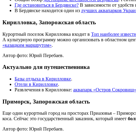
Где остановиться в Бердянске?
В зависимости от удобств и
В Бердянске находится один из
лучших аквапарков Укра
Кирилловка, Запорожская область
Курортный поселок Кирилловка входит в
Топ наиболее извест
А культурную программу можно организовать в областном цент
«казацким маршрутом»
.
Автор фото: Юрий Перебаев.
Актуально для путешественника
Базы отдыха в Кирилловке
.
Отели в Кирилловке
.
Развлечения в Кирилловке:
аквапарк «Остров Сокровищ
Приморск, Запорожская область
Еще один курортный город на просторах Приазовья – Приморск
коса. Сейчас это государственный заказник, который имеет
бол
Автор фото: Юрий Перебаев.