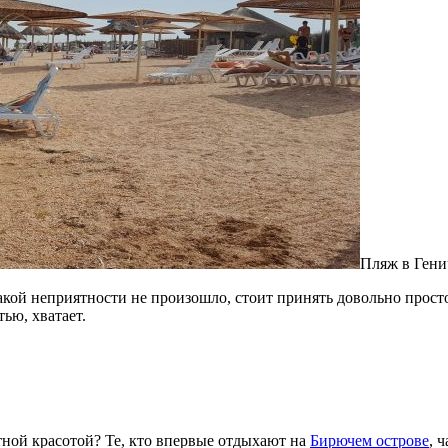
Пляж в Генич
такой неприятности не произошло, стоит принять довольно прос
тью, хватает.
ятной красотой? Те, кто впервые отдыхают на
Бирючем острове
, 