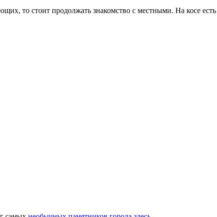
ющих, то стоит продолжать знакомство с местными. На косе есть
нг самых
необычных памятников города здесь
.