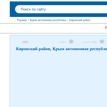
Следите за нами в соцсетях
Украина
/
Крым автономная республика
/
Кировский район
К
0
0
я был
я хочу сюда
3303
Кировский район, Крым автономная республ