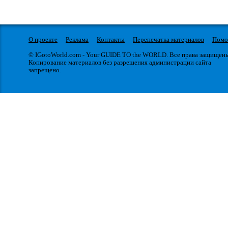
О проекте
Реклама
Контакты
Перепечатка материалов
Пом
© IGotoWorld.com - Your GUIDE TO the WORLD. Все права защищен
Копирование материалов без разрешения администрации сайта
запрещено.