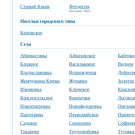
Старый Крым
Феодосия
Население: 94051
поселки городского типа
Кировское
села
Абрикосовка
Айвазовское
Бабенко
Ближнее
Васильковое
Видное
Владиславовка
Возрожденья
Доброл
Жемчужина Крима
Журавки
Золотое
Изюмовка
Ключевое
Краснов
Красносельское
Кринички
Льговск
Новопокровка
Новофедоровка
Ореховк
Партизаны
Первомайское
Привет
Садовое
Синицино
Софиев
Токарево
Трудолюбовка
Тутовка