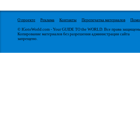
О проекте
Реклама
Контакты
Перепечатка материалов
Пом
© IGotoWorld.com - Your GUIDE TO the WORLD. Все права защищен
Копирование материалов без разрешения администрации сайта
запрещено.