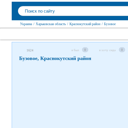
Следите за нами в соцсетях
Украина
/
Харьковская область
/
Краснокутский район
/
Бузовое
0
0
я был
я хочу сюда
1624
Бузовое, Краснокутский район