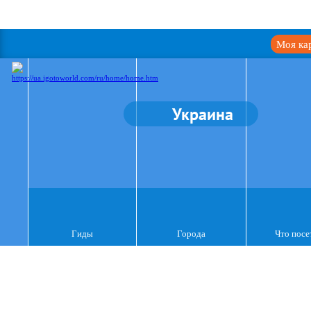
Моя ка
Украина
Гиды
Города
Что посе