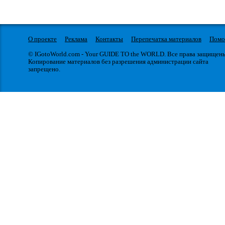
О проекте
Реклама
Контакты
Перепечатка материалов
Пом
© IGotoWorld.com - Your GUIDE TO the WORLD. Все права защищен
Копирование материалов без разрешения администрации сайта
запрещено.