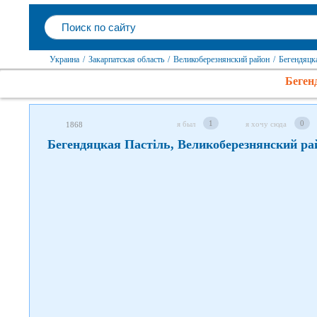
Следите за нами в соцсетях
Украина
/
Закарпатская область
/
Великоберезнянский район
/
Бегендяцк
Беген
1
0
я был
я хочу сюда
1868
Бегендяцкая Пастіль, Великоберезнянский ра