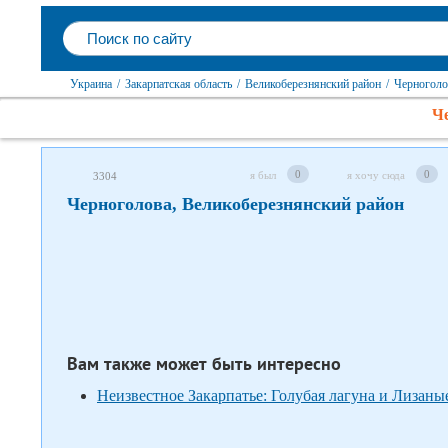
Украина
/
Закарпатская область
/
Великоберезнянский район
/
Черноголо
Че
Следите за нами в соцсетях
0
0
я был
я хочу сюда
3304
Черноголова, Великоберезнянский район
Вам также может быть интересно
Неизвестное Закарпатье: Голубая лагуна и Лизаны