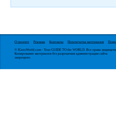
О проекте
Реклама
Контакты
Перепечатка материалов
Пом
© IGotoWorld.com - Your GUIDE TO the WORLD. Все права защищен
Копирование материалов без разрешения администрации сайта
запрещено.