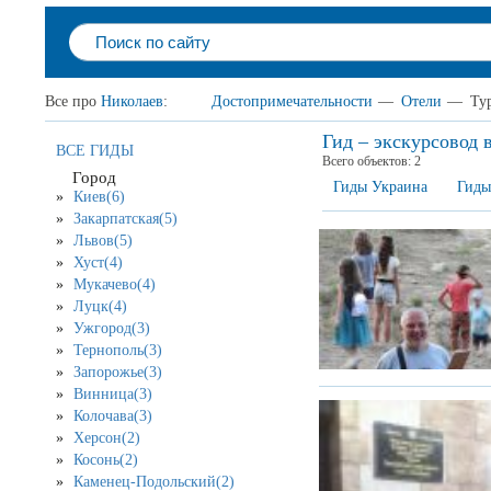
Все про
Николаев
:
Достопримечательности
—
Отели
—
Ту
Гид – экскурсовод 
ВСЕ ГИДЫ
Всего объектов:
2
Город
Гиды Украина
Гиды
Киев(6)
Закарпатская(5)
Львов(5)
Хуст(4)
Мукачево(4)
Луцк(4)
Ужгород(3)
Тернополь(3)
Запорожье(3)
Винница(3)
Колочава(3)
Херсон(2)
Косонь(2)
Каменец-Подольский(2)