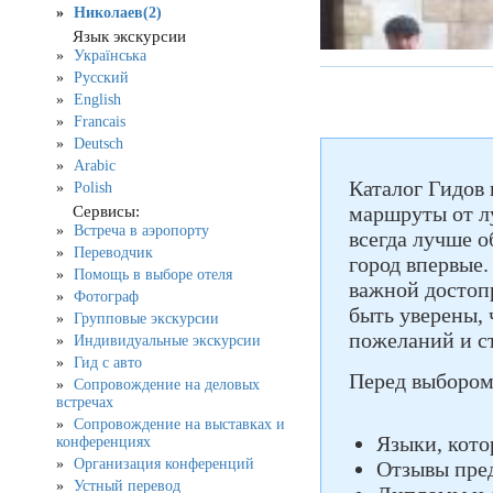
Николаев(2)
Язык экскурсии
Українська
Русский
English
Francais
Deutsch
Arabic
Каталог Гидов 
Polish
маршруты от лу
Сервисы:
Встреча в аэропорту
всегда лучше о
Переводчик
город впервые.
Помощь в выборе отеля
важной достоп
Фотограф
быть уверены, 
Групповые экскурсии
пожеланий и с
Индивидуальные экскурсии
Гид с авто
Перед выбором 
Сопровождение на деловых
встречах
Сопровождение на выставках и
Языки, кото
конференциях
Организация конференций
Отзывы пре
Устный перевод