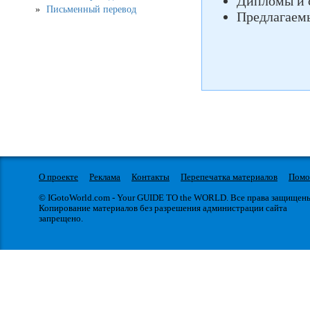
Дипломы и 
Письменный перевод
Предлагаем
О проекте
Реклама
Контакты
Перепечатка материалов
Пом
© IGotoWorld.com - Your GUIDE TO the WORLD. Все права защищен
Копирование материалов без разрешения администрации сайта
запрещено.