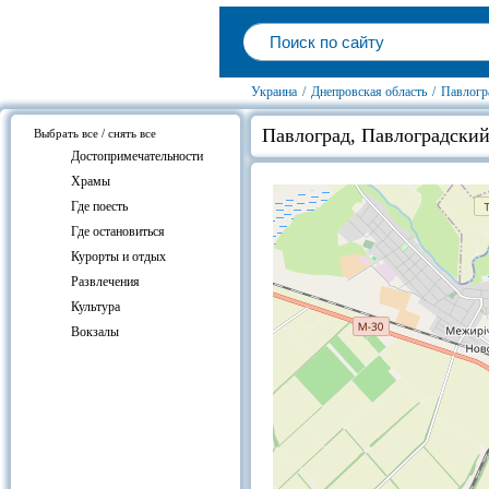
Украина
/
Днепровская область
/
Павлогр
Павлоград, Павлоградский
Выбрать все / снять все
Достопримечательности
Храмы
Где поесть
Где остановиться
Курорты и отдых
Развлечения
Культура
Вокзалы