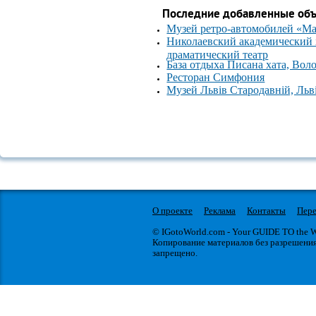
Последние добавленные об
Музей ретро-автомобилей «М
Николаевский академический
драматический театр
База отдыха Писана хата, Вол
Ресторан Симфония
Музей Львів Стародавній, Льв
О проекте
Реклама
Контакты
Пере
© IGotoWorld.com - Your GUIDE TO the
Копирование материалов без разрешени
запрещено.