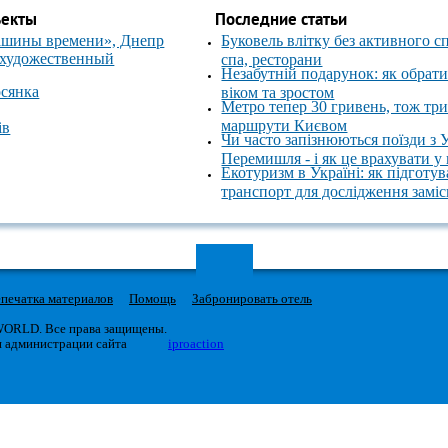
ъекты
Последние статьи
ашины времени», Днепр
Буковель влітку без активного с
 художественный
спа, ресторани
Незабутній подарунок: як обрати
осянка
віком та зростом
Метро тепер 30 гривень, тож тр
маршрути Києвом
ів
Чи часто запізнюються поїзди з 
Перемишля - і як це врахувати у
Екотуризм в Україні: як підготув
транспорт для дослідження замі
печатка материалов
Помощь
Забронировать отель
 WORLD. Все права защищены.
я администрации сайта
iproaction