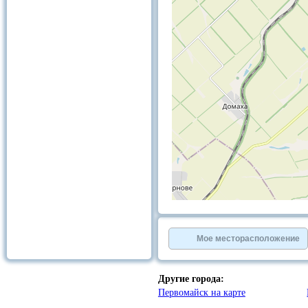
+
−
⇧
©
OpenStreetMap
contributors.
Мое месторасположение
»
Другие города:
Первомайск на карте