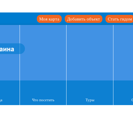
Моя карта
Добавить объект
Стать гидом
аина
да
Что посетить
Туры