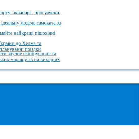
порту: аквапарк, прогулянки,
 ідеальну модель самоката за
имайте найкращі пішохідні
України до Хелма та
 плануванні поїздки
ати зручне екіпірування та
ських маршрутів на вихідних