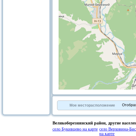
+
−
⇧
©
OpenStreetMap
contributors.
Отобра
Мое месторасположение
»
Великоберезнянский район,
другие насел
село Букивцево на карте
село Верховина-Бис
на карте