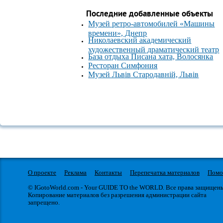
Последние добавленные объекты
Музей ретро-автомобилей «Машины
времени», Днепр
Николаевский академический
художественный драматический театр
База отдыха Писана хата, Волосянка
Ресторан Симфония
Музей Львів Стародавній, Львів
О проекте
Реклама
Контакты
Перепечатка материалов
Пом
© IGotoWorld.com - Your GUIDE TO the WORLD. Все права защищен
Копирование материалов без разрешения администрации сайта
запрещено.