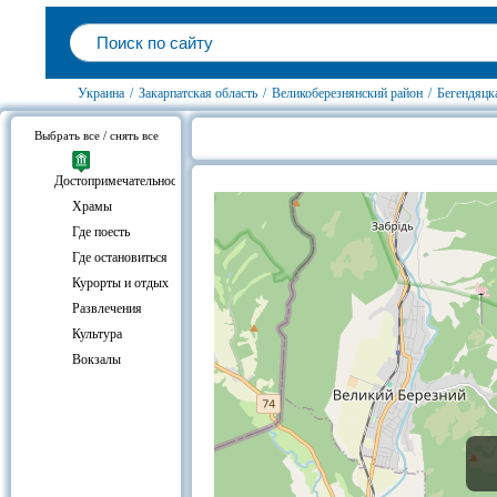
Украина
/
Закарпатская область
/
Великоберезнянский район
/
Бегендяцк
Выбрать все / снять все
Бегендяцкая Пастіль, Великобере
Достопримечательности
Храмы
Где поесть
Где остановиться
Курорты и отдых
Развлечения
Культура
Вокзалы