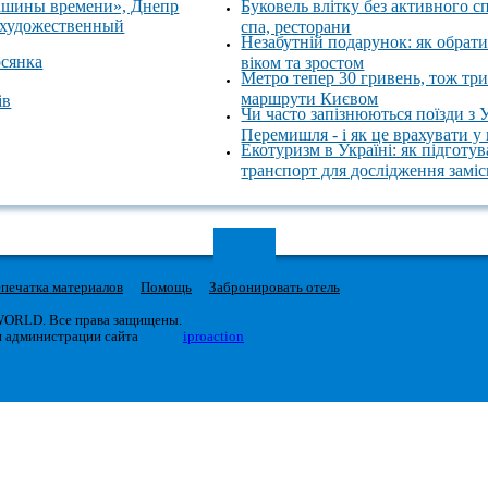
ашины времени», Днепр
Буковель влітку без активного с
 художественный
спа, ресторани
Незабутній подарунок: як обрати
осянка
віком та зростом
Метро тепер 30 гривень, тож тр
маршрути Києвом
ів
Чи часто запізнюються поїзди з 
Перемишля - і як це врахувати у
Екотуризм в Україні: як підготув
транспорт для дослідження замі
печатка материалов
Помощь
Забронировать отель
 WORLD. Все права защищены.
я администрации сайта
iproaction