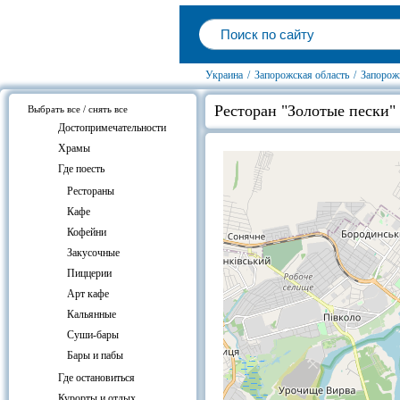
Украина
/
Запорожская область
/
Запорож
Ресторан "Золотые пески" 
Выбрать все / снять все
Достопримечательности
Храмы
Где поесть
Рестораны
Кафе
Кофейни
Закусочные
Пиццерии
Арт кафе
Кальянные
Суши-бары
Бары и пабы
Где остановиться
Курорты и отдых