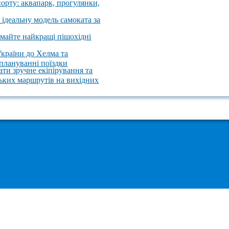
порту: аквапарк, прогулянки,
 ідеальну модель самоката за
имайте найкращі пішохідні
України до Хелма та
 плануванні поїздки
ати зручне екіпірування та
ських маршрутів на вихідних