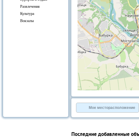
Развлечения
Культура
Вокзалы
+
−
⇧
©
OpenStreetMap
contributors.
Мое месторасположение
»
Последние добавленные об