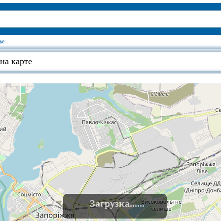
ье
на карте
Загрузка......