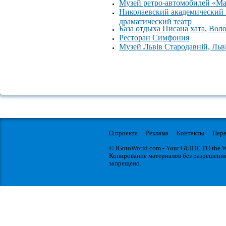
Музей ретро-автомобилей «М
Николаевский академический
драматический театр
База отдыха Писана хата, Вол
Ресторан Симфония
Музей Львів Стародавній, Льв
О проекте
Реклама
Контакты
Пере
© IGotoWorld.com - Your GUIDE TO the
Копирование материалов без разрешени
запрещено.