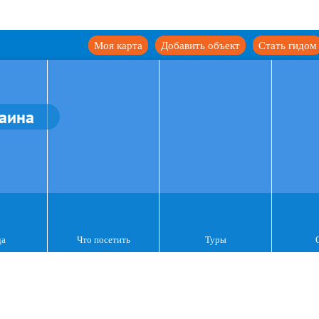
Моя карта
Добавить объект
Стать гидом
аина
да
Что посетить
Туры