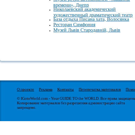
времени», Днепр
Николаевский академический
художественный драматический театр
База отдыха Писана хата, Волосянка
Ресторан Симфония
Музей Львів Стародавній, Львів
О проекте
Реклама
Контакты
Перепечатка материалов
Пом
© IGotoWorld.com - Your GUIDE TO the WORLD. Все права защищен
Копирование материалов без разрешения администрации сайта
запрещено.