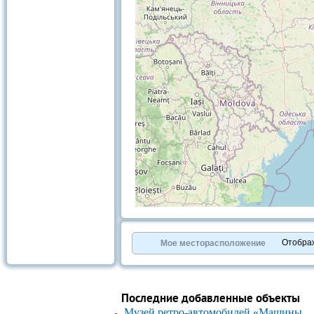
+
−
⇧
©
OpenStreetMap
contributors.
Отобра
Мое месторасположение
»
Последние добавленные объекты
Музей ретро-автомобилей «Машины