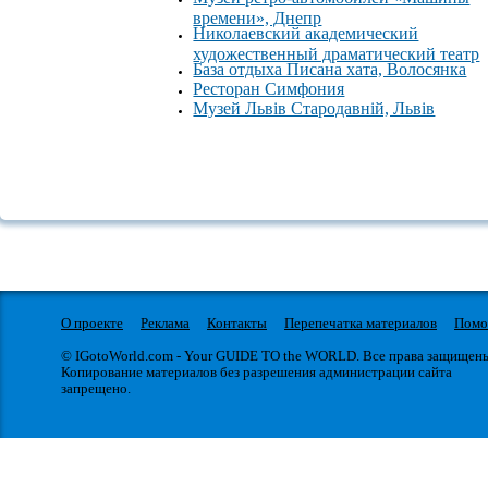
времени», Днепр
Николаевский академический
художественный драматический театр
База отдыха Писана хата, Волосянка
Ресторан Симфония
Музей Львів Стародавній, Львів
О проекте
Реклама
Контакты
Перепечатка материалов
Пом
© IGotoWorld.com - Your GUIDE TO the WORLD. Все права защищен
Копирование материалов без разрешения администрации сайта
запрещено.