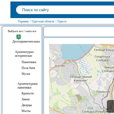
Украина
/
Одесская область
/
Одесса
Выбрать все / снять все
Воронцовский дворец, Одесса на 
Достопримечательности
Архитектурно-
исторические
Памятники
Поля битв
Музеи
Архитектурные
памятники
Крепости
Замки
Дворцы
Мосты