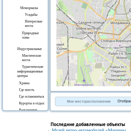
Мемориалы
Усадьбы
Интересные
места
Природные
зоны
Индустриальные
Мистические
места
Туристические
информационные
центры
Храмы
+
−
Где поесть
⇧
Где остановиться
©
OpenStreetMap
contributors.
Отобра
Мое месторасположение
Курорты и отдых
»
Развлечения
Культура
Последние добавленные объекты
Вокзалы
Музей ретро-автомобилей «Машины