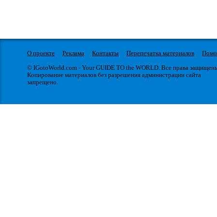
О проекте
Реклама
Контакты
Перепечатка материалов
Пом
© IGotoWorld.com - Your GUIDE TO the WORLD. Все права защищен
Копирование материалов без разрешения администрации сайта
запрещено.