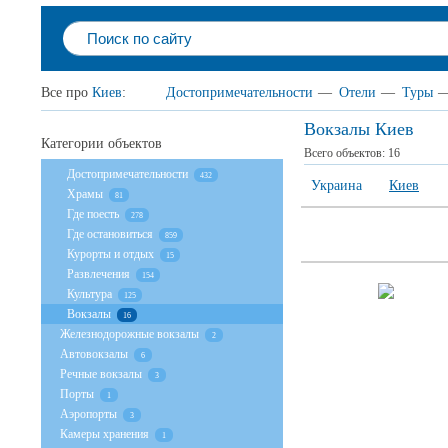
Все про
Киев
:
Достопримечательности
—
Отели
—
Туры
Вокзалы Киев
Категории объектов
Всего объектов:
16
Достопримечательности
432
Украина
Киев
Храмы
81
Где поесть
278
Где остановиться
859
Курорты и отдых
15
Развлечения
154
Культура
125
Вокзалы
16
Железнодорожные вокзалы
2
Автовокзалы
6
Речные вокзалы
3
Порты
1
Аэропорты
3
Камеры хранения
1