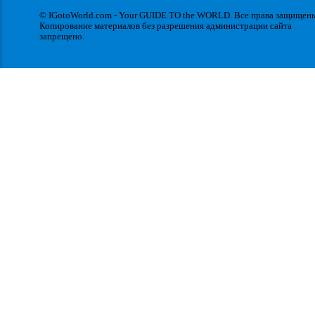
© IGotoWorld.com - Your GUIDE TO the WORLD. Все права защищен
Копирование материалов без разрешения администрации сайта
запрещено.