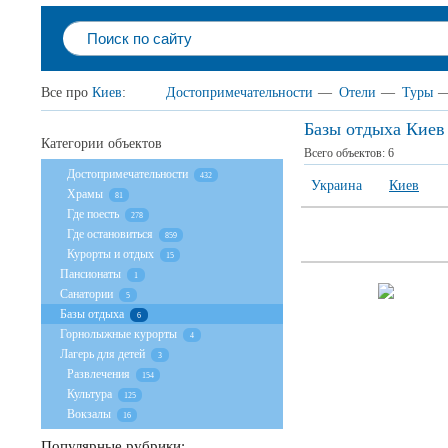
Все про
Киев
:
Достопримечательности
—
Отели
—
Туры
Базы отдыха Киев
Категории объектов
Всего объектов:
6
Достопримечательности
432
Украина
Киев
Храмы
81
Где поесть
278
Где остановиться
859
Курорты и отдых
15
Пансионаты
1
Санатории
5
Базы отдыха
6
Горнолыжные курорты
4
Лагерь для детей
3
Развлечения
154
Культура
125
Вокзалы
16
Популярные рубрики: