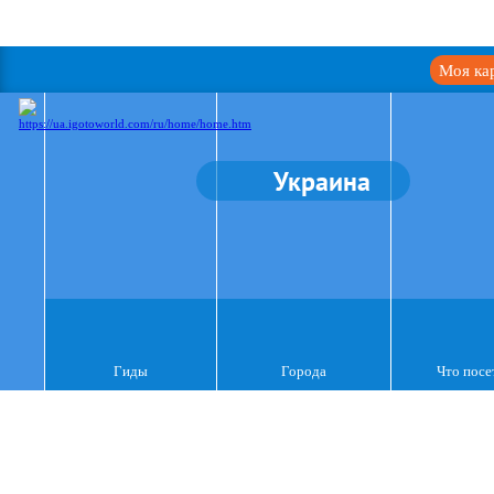
Моя ка
Украина
Гиды
Города
Что посе