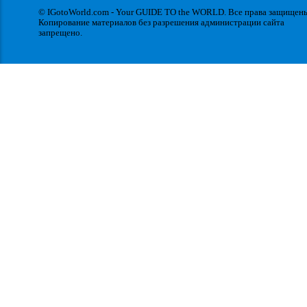
© IGotoWorld.com - Your GUIDE TO the WORLD. Все права защищен
Копирование материалов без разрешения администрации сайта
запрещено.