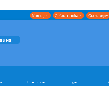
Моя карта
Добавить объект
Стать гидом
аина
да
Что посетить
Туры