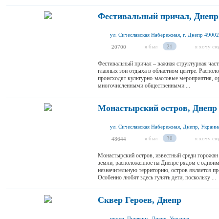
Фестивальный причал, Днепр
ул. Сичеславская Набережная, г. Днепр 49002
я был
21
я хочу сю
20700
Фестивальный причал – важная структурная час
главных зон отдыха в областном центре. Располо
происходят культурно-массовые мероприятия, о
многочисленными общественными ...
Монастырский остров, Днепр
ул. Сичеславская Набережная, Днепр, Украин
я был
30
я хочу сю
48644
Монастырский остров, известный среди горожан
земли, расположенное на Днепре рядом с однои
незначительную территорию, остров является пр
Особенно любят здесь гулять дети, поскольку ...
Сквер Героев, Днепр
просп. Пушкина, Днепр, Украина