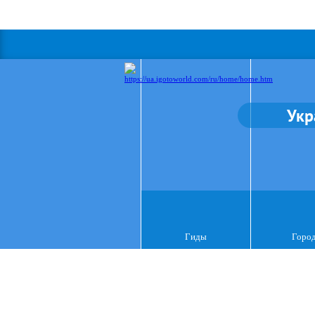
Укр
Гиды
Горо