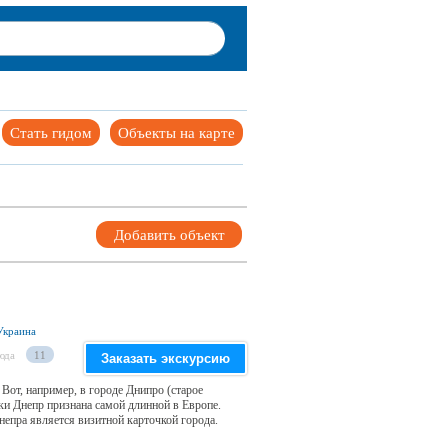
Стать гидом
Объекты на карте
Добавить объект
Украина
юда
11
Заказать экскурсию
Вот, например, в городе Днипро (старое
ки Днепр признана самой длинной в Европе.
епра является визитной карточкой города.