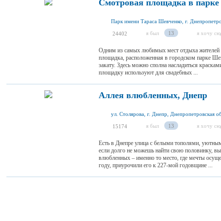
Смотровая площадка в парке
я был
13
я хочу сю
24402
Одним из самых любимых мест отдыха жителей Д
площадка, расположенная в городском парке Ше
закату. Здесь можно сполна насладиться краска
площадку используют для свадебных ...
Аллея влюбленных, Днепр
ул. Столярова, г. Днепр, Днепропетровская о
я был
13
я хочу сю
15174
Есть в Днепре улица с белыми тополями, уютным
если долго не можешь найти свою половинку, вый
влюбленных – именно то место, где мечты осуще
году, приурочили его к 227-мой годовщине ...