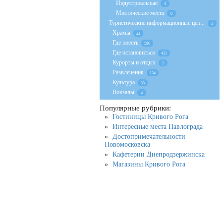
Индустриальные
3
Мистические места
0
Туристические информационные цен...
1
Храмы
23
Где поесть
580
Где остановиться
431
Курорты и отдых
1
Развлечения
134
Культура
33
Вокзалы
4
Популярные рубрики:
Гостиницы Кривого Рога
Интересные места Павлограда
Достопримечательности
Новомосковска
Кафетерии Днепродзержинска
Магазины Кривого Рога