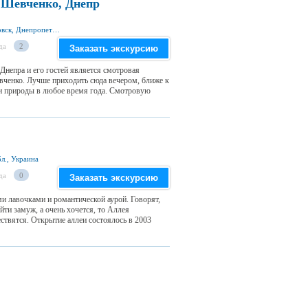
 Шевченко, Днепр
Парк имени Тараса Шевченко, г. Днепропетровск, Днепропетровская обл., Украина
да
2
Заказать экскурсию
непра и его гостей является смотровая
вченко. Лучше приходить сюда вечером, ближе к
ми природы в любое время года. Смотровую
бл., Украина
да
0
Заказать экскурсию
и лавочками и романтической аурой. Говорят,
ти замуж, а очень хочется, то Аллея
ствятся. Открытие аллеи состоялось в 2003