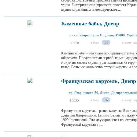
своего существования проспект сменил нескольк
улица, Екатерининский проспект, проспект Карл
административным и коммерческим ...
Каменные бабы, Днепр
просп. Яворницкого 16, Днепр 49000, Украи
я был
14
я хочу сю
29670
Каменные бабы – это человекообразные статуи, 
оберегами. Представители первобытных народов 
монументальные скульптуры появились на терри
назад. Большое количество статуй найдено на вост
Французская карусель, Днепр
пр. Яворницкого 50, Днепр, Днепропетровска
я был
16
я хочу сю
16835
Французская карусель – развлекательный аттракц
Дмитрия Яворницкого. Ее изготовила по заказу 
1900 International. Это двухуровневая конструк
Французской карусели в ...