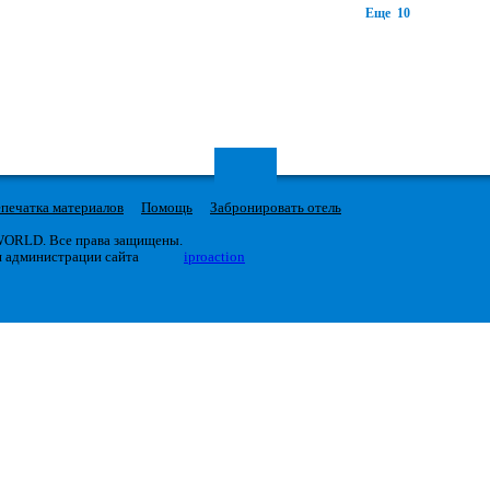
Еще 10
печатка материалов
Помощь
Забронировать отель
 WORLD. Все права защищены.
я администрации сайта
iproaction