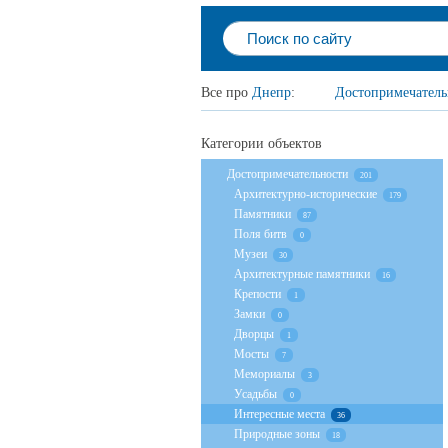
Все про
Днепр
:
Достопримечатель
Категории объектов
Достопримечательности
201
Архитектурно-исторические
179
Памятники
87
Поля битв
0
Музеи
30
Архитектурные памятники
16
Крепости
1
Замки
0
Дворцы
1
Мосты
7
Мемориалы
3
Усадьбы
0
Интересные места
36
Природные зоны
18