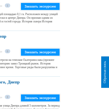
да
1
Заказать экскурсию
ей площадью 0,1 га. Расположен между улицей
ски в центре Днепра. Он признан одним из
 и гостей города. История сквера История
епр
да
0
Заказать экскурсию
рели на генплане Екатеринослава (прежнее
Обратная связь
ерриторию занял Троицкий рынок. История
енное время. Торговые ряды были разрушены и
го, Днепр
да
0
Заказать экскурсию
я улица Днепра длиной 5 километров. За период