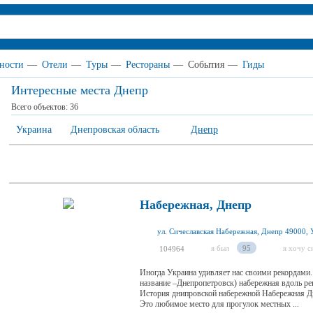
ности
—
Отели
—
Туры
—
Рестораны
—
События
—
Гиды
Интересные места Днепр
Всего объектов:
36
Украина
Днепровская область
Днепр
Набережная, Днепр
ул. Сичеславская Набережная, Днепр 49000, 
я был
95
я хочу с
104964
Иногда Украина удивляет нас своими рекордами. 
название –Днепропетровск) набережная вдоль ре
История днипровской набережной Набережная Дн
Это любимое место для прогулок местных ...