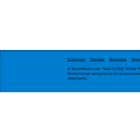
О проекте
Реклама
Контакты
Пере
© IGotoWorld.com - Your GUIDE TO the
Копирование материалов без разрешени
запрещено.