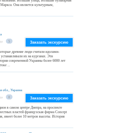
о названий: Большая улица, Большая бульварная
а Маркса. Она является культурным,
на
да
5
Заказать экскурсию
которые древние люди считали идолами-
устанавливали их на курганах. Эти
тории современной Украины более 6000 лет
оке ...
я обл., Украина
да
0
Заказать экскурсию
ион в самом центре Днепра, на проспекте
местных властей французская фирма Concept
ция, имеет более 10 метров высоты. История