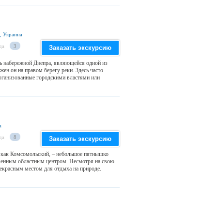
, Украина
да
3
Заказать экскурсию
ть набережной Днепра, являющейся одной из
жен он на правом берегу реки. Здесь часто
рганизованные городскими властями или
а
да
8
Заказать экскурсию
 как Комсомольский, – небольшое пятнышко
менным областным центром. Несмотря на свою
екрасным местом для отдыха на природе.