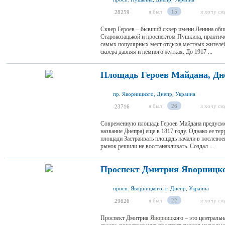
я был
15
я хочу сю
28259
Сквер Героев – бывший сквер имени Ленина общ
Старокозацькой и проспектом Пушкина, практиче
самых популярных мест отдыха местных жителей
сквера давняя и немного жуткая. До 1917 ...
Площадь Героев Майдана, Дн
пр. Яворницкого, Днепр, Украина
я был
26
я хочу сю
23716
Современную площадь Героев Майдана предусмот
название Днепра) еще в 1817 году. Однако ее т
площади Застраивать площадь начали в послево
рынок решили не восстанавливать. Создал ...
Проспект Дмитрия Яворницко
просп. Яворницкого, г. Днепр, Украина
я был
22
я хочу сю
29626
Проспект Дмитрия Яворницкого – это центральна