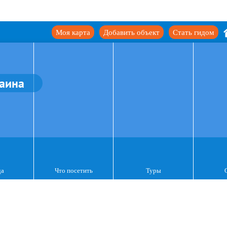
Моя карта
Добавить объект
Стать гидом
аина
да
Что посетить
Туры