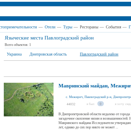
стопримечательности
—
Отели
—
Туры
—
Рестораны
—
События
—
Г
Языческие места Павлоградский район
Всего объектов:
1
Украина
Днепровская область
Павлоградский район
Мавринский майдан, Межири
я был
0
я хочу сюд
44032
В Днепропетровской области недалеко от города
загадочное скопление низин и возвышенностей.
Мавринского майдана Исследователи утверждают
лет, однако до сих пор никто не может ...