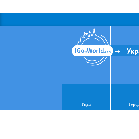
Укр
Гиды
Горо