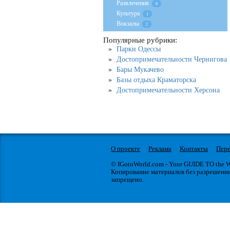
Развлечения
0
Культура
1
Вокзалы
2
Популярные рубрики:
Парки Одессы
Достопримечательности Чернигова
Бары Мукачево
Базы отдыха Краматорска
Достопримечательности Херсона
О проекте
Реклама
Контакты
Пере
© IGotoWorld.com - Your GUIDE TO the
Копирование материалов без разрешени
запрещено.