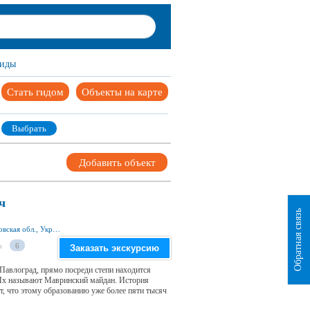
иды
Стать гидом
Объекты на карте
Выбрать
Добавить объект
ч
Обратная связь
c. Межирич, Павлоградский р-н, Днепропетровская обл., Украина
а
6
Заказать экскурсию
 Павлоград, прямо посреди степи находится
 Их называют Мавринский майдан. История
, что этому образованию уже более пяти тысяч