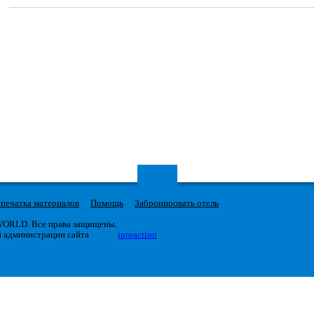
печатка материалов
Помощь
Забронировать отель
 WORLD. Все права защищены.
я администрации сайта
iproaction