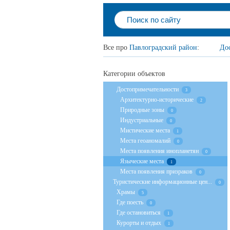
Все про
Павлоградский район
:
До
Категории объектов
Достопримечательности
3
Архитектурно-исторические
2
Природные зоны
0
Индустриальные
0
Мистические места
1
Места геоаномалий
0
Места появления инопланетян
0
Языческие места
1
Места появления призраков
0
Туристические информационные цен...
0
Храмы
5
Где поесть
0
Где остановиться
1
Курорты и отдых
1