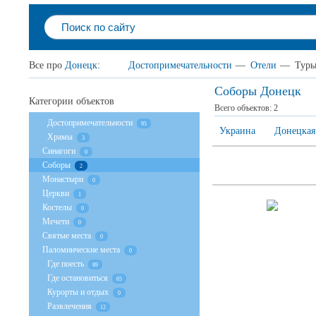
Все про
Донецк
:
Достопримечательности
—
Отели
—
Тур
Соборы Донецк
Категории объектов
Всего объектов:
2
Достопримечательности
95
Украина
Донецкая
Храмы
3
Cинагоги
0
Соборы
2
Монастыри
0
Церкви
1
Костелы
0
Мечети
0
Святые места
0
Паломнические места
0
Где поесть
89
Где остановиться
65
Курорты и отдых
0
Развлечения
12