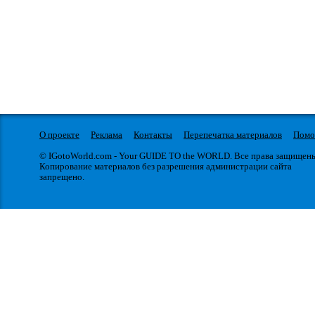
О проекте
Реклама
Контакты
Перепечатка материалов
Пом
© IGotoWorld.com - Your GUIDE TO the WORLD. Все права защищен
Копирование материалов без разрешения администрации сайта
запрещено.