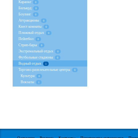
Караоке
0
Бильярд
0
Боулинг
0
Аттракционы
0
Квест комнаты
0
Пляжный отдых
0
Пейнтбол
0
Стрип-бары
0
Экстремальный отдых
0
Футбольные стадионы
0
Водный отдых
1
Торгово-развлекательные центры
0
Культура
0
Вокзалы
1
О проекте
Реклама
Контакты
Перепечатка материалов
Пом