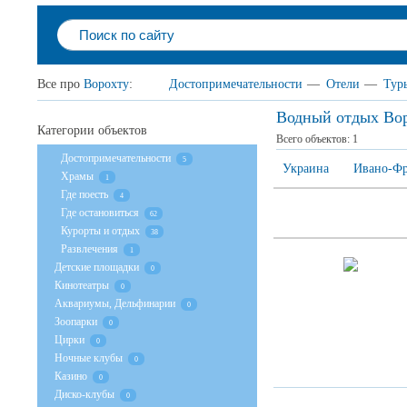
Все про
Ворохту
:
Достопримечательности
—
Отели
—
Тур
Водный отдых Во
Категории объектов
Всего объектов:
1
Достопримечательности
5
Украина
Ивано-Фр
Храмы
1
Где поесть
4
Где остановиться
62
Курорты и отдых
38
Развлечения
1
Детские площадки
0
Кинотеатры
0
Аквариумы, Дельфинарии
0
Зоопарки
0
Цирки
0
Ночные клубы
0
Казино
0
Диско-клубы
0