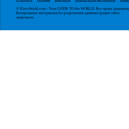
© IGotoWorld.com - Your GUIDE TO the WORLD. Все права защищен
Копирование материалов без разрешения администрации сайта
запрещено.