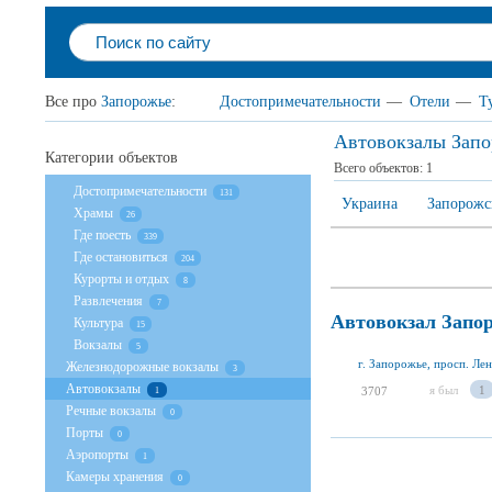
Все про
Запорожье
:
Достопримечательности
—
Отели
—
Т
Автовокзалы Запо
Категории объектов
Всего объектов:
1
Достопримечательности
131
Украина
Запорожс
Храмы
26
Где поесть
339
Где остановиться
204
Курорты и отдых
8
Развлечения
7
Автовокзал Запо
Культура
15
Вокзалы
5
г. Запорожье, просп. Лен
Железнодорожные вокзалы
3
Автовокзалы
я был
1
3707
1
Речные вокзалы
0
Порты
0
Аэропорты
1
Камеры хранения
0