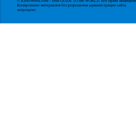
© IGotoWorld.com - Your GUIDE TO the WORLD. Все права защищен
Копирование материалов без разрешения администрации сайта
запрещено.