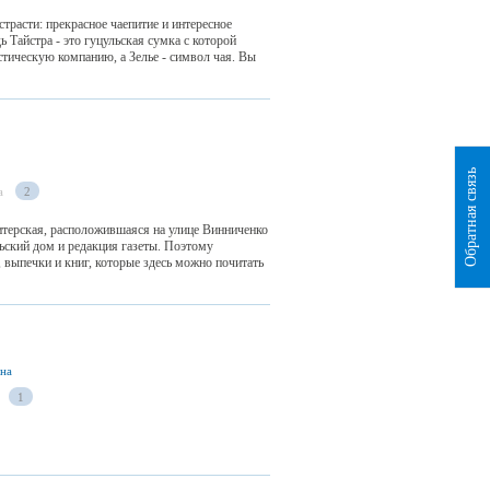
страсти: прекрасное чаепитие и интересное
ь Тайстра - это гуцульская сумка с которой
стическую компанию, а Зелье - символ чая. Вы
Обратная связь
а
2
итерская, расположившаяся на улице Винниченко
льский дом и редакция газеты. Поэтому
 выпечки и книг, которые здесь можно почитать
ина
1