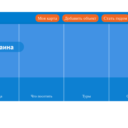
Моя карта
Добавить объект
Стать гидом
аина
да
Что посетить
Туры