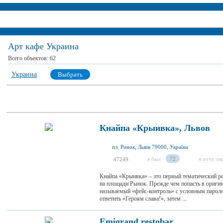
Арт кафе Украина
Всего объектов:
62
Украина
Выбрать
Кнайпа «Крыивка», Львов
пл. Ринок, Львів 79000, Україна
я был
72
я хочу сю
47249
Кнайпа «Крыивка» – это первый тематический ре
на площади Рынок. Прежде чем попасть в оригин
называемый «фейс-контроль» с условным пароле
ответить «Героям слава!», затем ...
Emigrand restobar