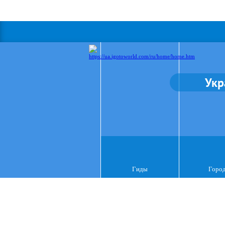
Укр
Гиды
Горо