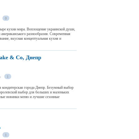
0
тыре кухни мира. Воплощение украинской души,
 и американського разнообразия. Современная
ование, вкусная концептуальная кухня и
ake & Co, Днепр
а
1
ая кондитерская города Днепр. Безумный выбор
 королевский выбор для больших и маленьких
нные новинки меню и лучшие сезонные
а
1