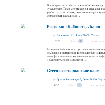
В пространстве «Тайстра Зелье» объединены две 
путешествие. Также это отражено в названии, вед
удобно путешествовать, она символизирует тури
возможность насладиться ...
Ресторан «Кабинет», Львов
ул. Винниченко 12, Львов 79000, Украина
я был
1
я хочу сюд
13353
Ресторан «Кабинет» – это уютная читальня-конд
во Львове, в помещении, где раньше был издате
атмосфера заведения, наполненная запахом кофе,
и даже взять с собой, является ...
Green вегетарианское кафе
ул. Братьев Рогатинцев 5, Львов 79000, Укра
я был
1
я хочу сюда
5438