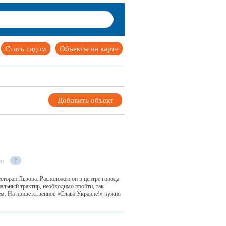
Стать гидом
Объекты на карте
Добавить объект
да
7
сторан Львова. Расположен он в центре города
альный трактир, необходимо пройти, так
м. На приветственное «Слава Украине!» нужно