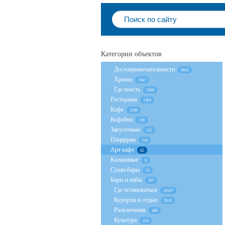
Категории объектов
Достопримечательности
5642
Храмы
1947
Где поесть
3589
Рестораны
1394
Кафе
1290
Кофейни
139
Закусочные
115
Пиццерии
154
Арт кафе
62
Кальянные
9
Суши-бары
53
Бары и пабы
507
Где остановиться
10247
Курорты и отдых
2010
Развлечения
496
Культура
434