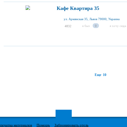
Кафе Квартира 35
ул. Армянская 35, Львов 79000, Украина
я был
0
я хочу сюда
4832
Еще 10
печатка материалов
Помощь
Забронировать отель