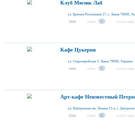
Клуб Мюзик Лаб
ул. Братьев Рогатинцев 27, г. Львов 79000, У
я был
1
я хочу сюда
3906
Кафе Цукерня
ул. Староеврейская 3, Львов 79000, Украина
я был
1
я хочу сюда
5464
Арт-кафе Неизвестный Петро
я был
0
я хочу сюда
4364