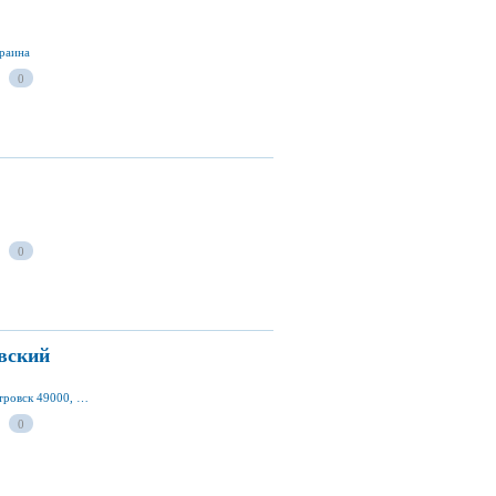
краина
0
0
вский
ул. Набережная им. Ленина 15-а, г. Днепропетровск 49000, Днепропетровская обл., Украина
0