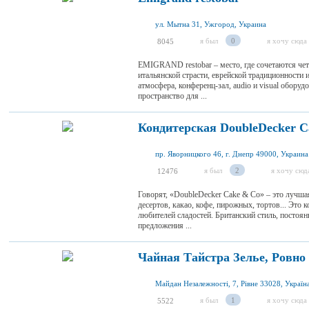
ул. Мытна 31, Ужгород, Украина
я был
0
я хочу сюда
8045
EMIGRAND restobar – место, где сочетаются че
итальянской страсти, еврейской традиционности
атмосфера, конференц-зал, audio и visual оборуд
пространство для ...
Кондитерская DoubleDecker C
пр. Яворницкого 46, г. Днепр 49000, Украина
я был
2
я хочу сюд
12476
Говорят, «DoubleDecker Cake & Co» – это лучш
десертов, какао, кофе, пирожных, тортов... Это
любителей сладостей. Британский стиль, постоя
предложения ...
Чайная Тайстра Зелье, Ровно
Майдан Незалежності, 7, Рівне 33028, Україн
я был
1
я хочу сюда
5522