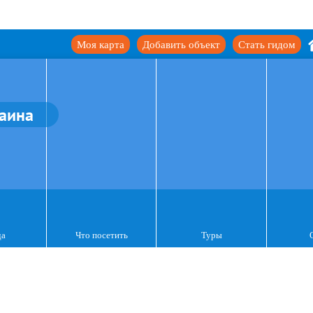
Моя карта
Добавить объект
Стать гидом
аина
да
Что посетить
Туры