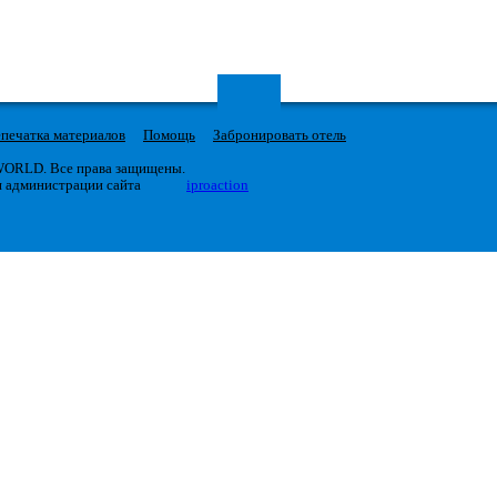
печатка материалов
Помощь
Забронировать отель
 WORLD. Все права защищены.
я администрации сайта
iproaction