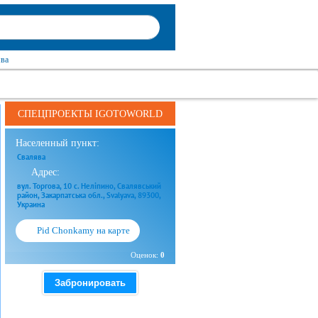
ява
СПЕЦПРОЕКТЫ IGOTOWORLD
Населенный пункт:
Свалява
Адрес:
вул. Торгова, 10 с. Неліпино, Свалявський
район, Закарпатська обл., Svalyava, 89300,
Украина
Pid Chonkamy на карте
Оценок:
0
Забронировать