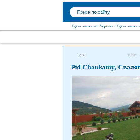
Где остановиться Украина
/
Где остановит
я был
2349
Pid Chonkamy, Сваля