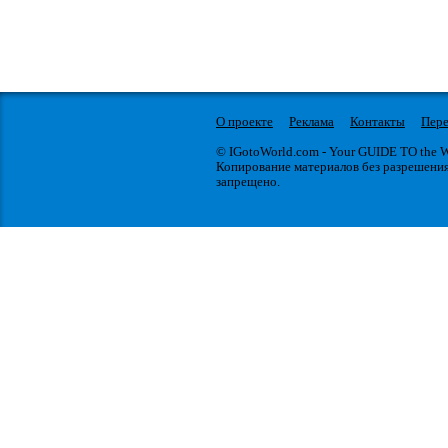
О проекте
Реклама
Контакты
Пере
© IGotoWorld.com - Your GUIDE TO the
Копирование материалов без разрешени
запрещено.