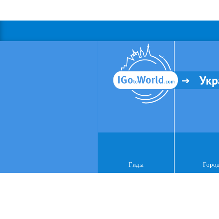
Укр
Гиды
Горо