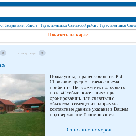
ься Закарпатская область
/
Где остановиться Свалявский район
/
Где остановиться Свал
Показать на карте
0
0
я хочу сюда
ва
Пожалуйста, заранее сообщите Pid
Chonkamy предполагаемое время
прибытия. Вы можете использовать
поле «Особые пожелания» при
бронировании, или связаться с
объектом размещения напрямую —
контактные данные указаны в Вашем
подтверждении бронирования.
Описание номеров