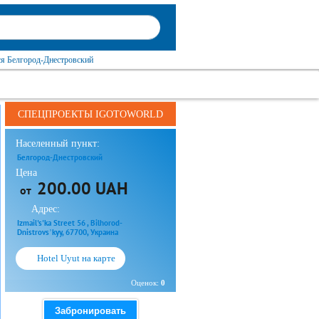
ся Белгород-Днестровский
СПЕЦПРОЕКТЫ IGOTOWORLD
Населенный пункт:
Белгород-Днестровский
Цена
200.00 UAH
от
Адрес:
Izmail's'ka Street 56 , Bilhorod-
Dnistrovsʼkyy, 67700, Украина
Hotel Uyut на карте
Оценок:
0
Забронировать