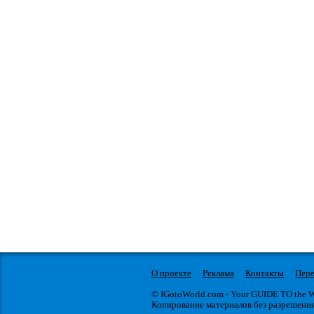
О проекте
Реклама
Контакты
Пере
© IGotoWorld.com - Your GUIDE TO the
Копирование материалов без разрешени