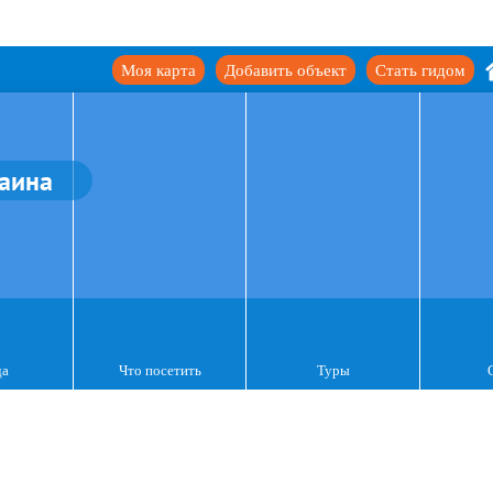
Моя карта
Добавить объект
Стать гидом
аина
да
Что посетить
Туры