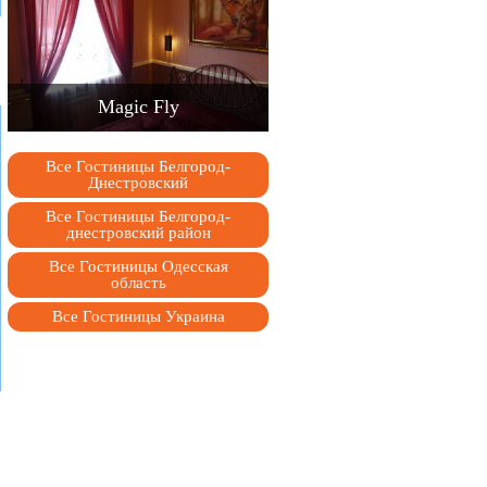
Magic Fly
Все Гостиницы Белгород-
Днестровский
Все Гостиницы Белгород-
днестровский район
Все Гостиницы Одесская
область
Все Гостиницы Украина