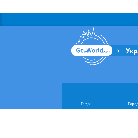
Укр
Гиды
Горо