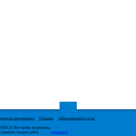
печатка материалов
Помощь
Забронировать отель
 WORLD. Все права защищены.
я администрации сайта
iproaction