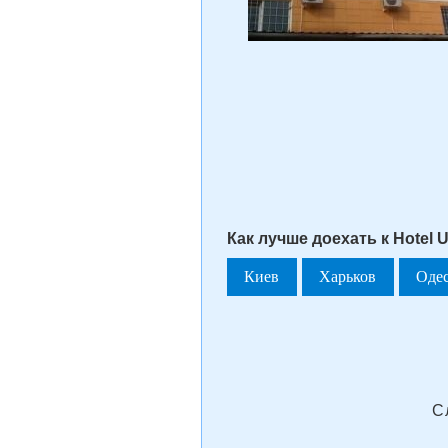
Как лучше доехать к Hotel U
Киев
Харьков
Оде
С