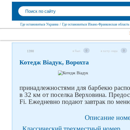
Где остановиться Украина
/
Где остановиться Ивано-Франковская область
0
0
я был
я хочу сюда
1390
Котедж Віадук, Ворохта
Следите за нами в соцсетях
принадлежностями для барбекю распо
в 32 км от поселка Верховина. Предо
Fi. Ежедневно подают завтрак по мен
Описание ном
Классический трехместный номер