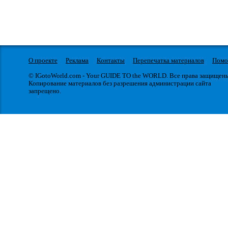
О проекте
Реклама
Контакты
Перепечатка материалов
Пом
© IGotoWorld.com - Your GUIDE TO the WORLD. Все права защищен
Копирование материалов без разрешения администрации сайта
запрещено.