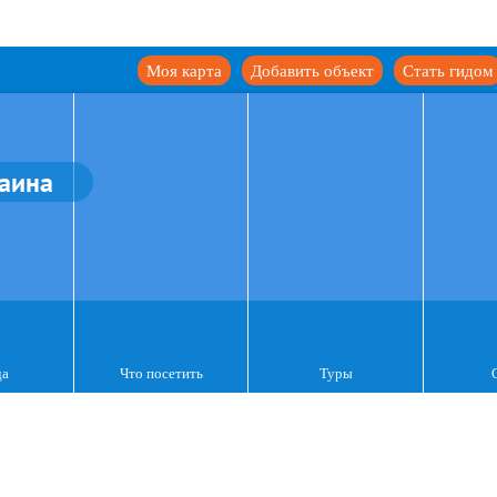
Моя карта
Добавить объект
Стать гидом
аина
да
Что посетить
Туры