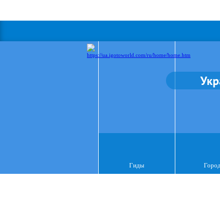
Укр
Гиды
Горо