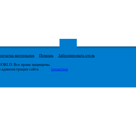
печатка материалов
Помощь
Забронировать отель
 WORLD. Все права защищены.
я администрации сайта
iproaction