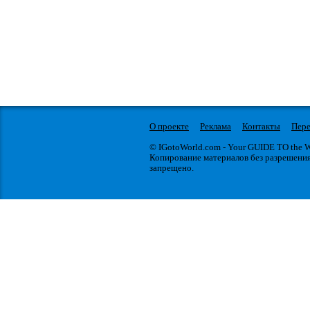
О проекте
Реклама
Контакты
Пере
© IGotoWorld.com - Your GUIDE TO the
Копирование материалов без разрешени
запрещено.