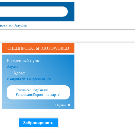
ановиться Алушта
СПЕЦПРОЕКТЫ IGOTOWORLD
Населенный пункт:
Алушта
Адрес:
г. Алушта, ул. Набережная, 24
Отель &quot;Вилла
Ренессанс&quot; на карте
Оценок:
0
Забронировать