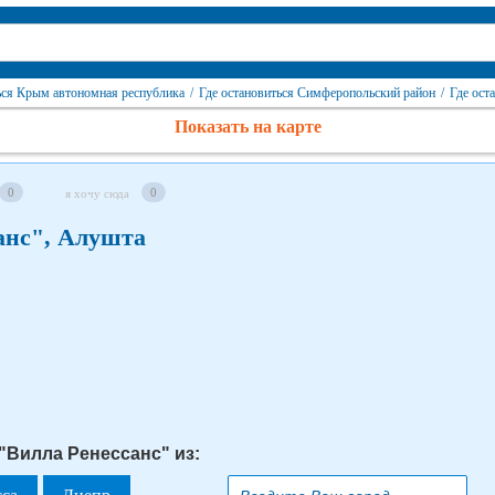
ься Крым автономная республика
/
Где остановиться Симферопольский район
/
Где ост
Показать на карте
0
0
я хочу сюда
анс", Алушта
 "Вилла Ренессанс" из: