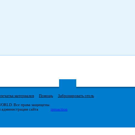
печатка материалов
Помощь
Забронировать отель
 WORLD. Все права защищены.
я администрации сайта
iproaction