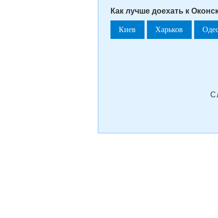
Как лучше доехать к Оконск
Киев
Харьков
Оде
С