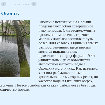
3
8
я хочу сюда
, Оконск
Оконские источники на Волыни
представляют собой совершенное
чудо природы. Они расположены в
одноименном поселке, где число
местных жителей составляет чуть
более 1000 человек. Одним из самых
распространенных здесь занятий
является
выращивание
прихотливых пород форели
. Этот
удивительный факт объясняется
абсолютной чистотой воды в
Оконских источниках. Как известно,
этот вид рыб живет только в
кристально чистых горных реках, но
качество воды в Оконских озерах,
аже лучше. Поэтому любители свежей рыбки могут без труда
количество форели.