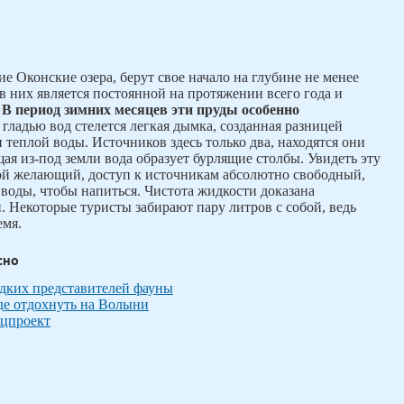
 Оконские озера, берут свое начало на глубине не менее
в них является постоянной на протяжении всего года и
.
В период зимних месяцев эти пруды особенно
 гладью вод стелется легкая дымка, созданная разницей
 теплой воды. Источников здесь только два, находятся они
щая из-под земли вода образует бурлящие столбы. Увидеть эту
й желающий, доступ к источникам абсолютно свободный,
 воды, чтобы напиться. Чистота жидкости доказана
Некоторые туристы забирают пару литров с собой, ведь
емя.
сно
едких представителей фауны
де отдохнуть на Волыни
ецпроект