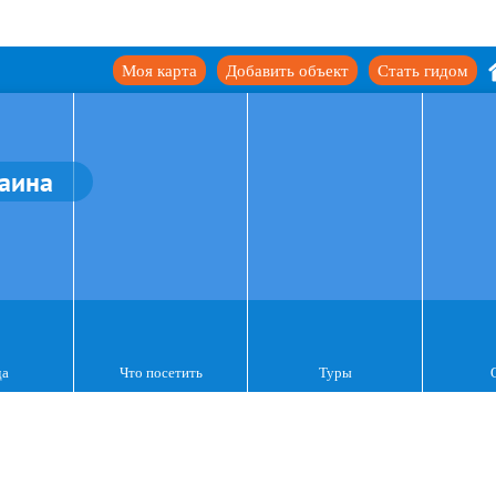
Моя карта
Добавить объект
Стать гидом
аина
да
Что посетить
Туры