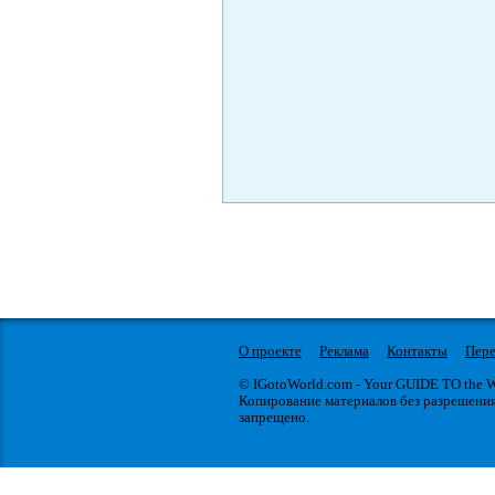
О проекте
Реклама
Контакты
Пере
© IGotoWorld.com - Your GUIDE TO the
Копирование материалов без разрешени
запрещено.