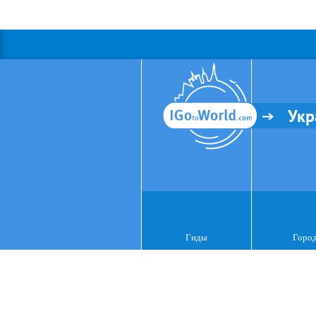
Укр
Гиды
Горо