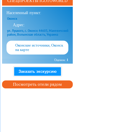
СПЕЦПРОЕКТЫ IGOTOWORLD
Населенный пункт:
Оконск
Адрес:
ул. Луцкого, с. Оконск 44603, Маневичский
район, Волынская область, Украина
Оконские источники, Оконск
на карте
Оценок:
1
Заказать экскурсию
Посмотреть отели рядом