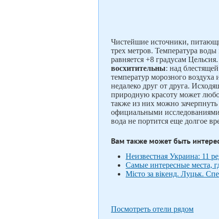
Чистейшие источники, питающие
трех метров. Температура воды 
равняется +8 градусам Цельсия
восхитительны
: над блестящей
температур морозного воздуха и
недалеко друг от друга. Исходя
природную красоту может любо
также из них можно зачерпнуть
официальными исследованиями. 
вода не портится еще долгое вр
Вам также может быть интере
Неизвестная Украина: 11 р
Самые интересные места, г
Місто за вікенд. Луцьк. Сп
Посмотреть отели рядом