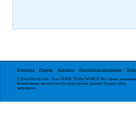
О проекте
Реклама
Контакты
Перепечатка материалов
Пом
© IGotoWorld.com - Your GUIDE TO the WORLD. Все права защищен
Копирование материалов без разрешения администрации сайта
запрещено.