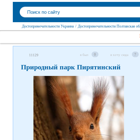
Достопримечательности Украина
/
Достопримечательности Полтавская об
0
7
я был
я хочу сюда
11129
Природный парк Пирятинский