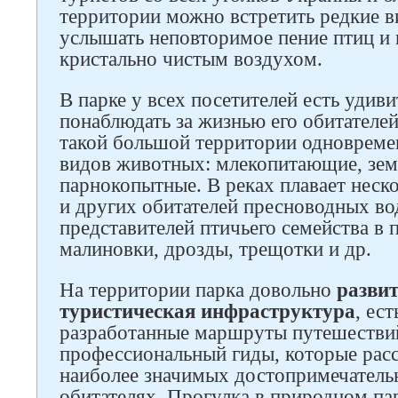
территории можно встретить редкие в
услышать неповторимое пение птиц и
кристально чистым воздухом.
В парке у всех посетителей есть удив
понаблюдать за жизнью его обитателей
такой большой территории одновреме
Следите за нами в соцсетях
видов животных: млекопитающие, зе
парнокопытные. В реках плавает неск
и других обитателей пресноводных во
представителей птичьего семейства в 
малиновки, дрозды, трещотки и др.
На территории парка довольно
разви
туристическая инфраструктура
, ес
разработанные маршруты путешествий
профессиональный гиды, которые рас
наиболее значимых достопримечательн
обитателях. Прогулка в природном па