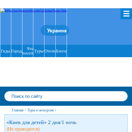
☰
Украина
Что
Гиды
Города
Туры
Отели
Блоги
посетить
Главная
/
Туры и экскурсии
/
«Киев для детей» 2 дня/1 ночь
(Не проводится)