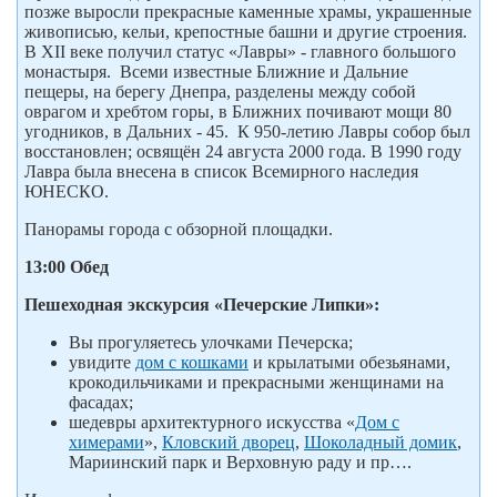
позже выросли прекрасные каменные храмы, украшенные
живописью, кельи, крепостные башни и другие строения.
В XII веке получил статус «Лавры» - главного большого
монастыря. Всеми известные Ближние и Дальние
пещеры, на берегу Днепра, разделены между собой
оврагом и хребтом горы, в Ближних почивают мощи 80
угодников, в Дальних - 45. К 950-летию Лавры собор был
восстановлен; освящён 24 августа 2000 года. В 1990 году
Лавра была внесена в список Всемирного наследия
ЮНЕСКО.
Панорамы города с обзорной площадки.
13:00 Обед
Пешеходная экскурсия «Печерские Липки»:
Вы прогуляетесь улочками Печерска;
увидите
дом с кошками
и крылатыми обезьянами,
крокодильчиками и прекрасными женщинами на
фасадах;
шедевры архитектурного искусства «
Дом с
химерами
»,
Кловский дворец
,
Шоколадный домик
,
Мариинский парк и Верховную раду и пр….