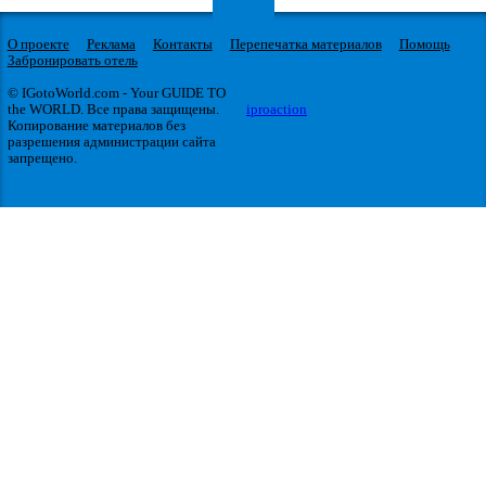
О проекте
Реклама
Контакты
Перепечатка материалов
Помощь
Забронировать отель
© IGotoWorld.com - Your GUIDE TO
the WORLD. Все права защищены.
iproaction
Копирование материалов без
разрешения администрации сайта
запрещено.