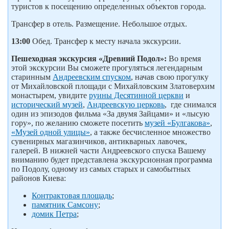
туристов к посещению определенных объектов города.
Трансфер в отель. Размещение. Небольшое отдых.
13:00
Обед. Трансфер к месту начала экскурсии.
Пешеходная экскурсия «Древний Подол»:
Во время
этой экскурсии Вы сможете прогуляться легендарным
старинным
Андреевским спуском
, начав свою прогулку
от Михайловской площади с Михайловским Златоверхим
монастырем, увидите
руины Десятинной церкви
и
исторический музей
,
Андреевскую церковь
, где снимался
один из эпизодов фильма «За двумя Зайцами» и «лысую
гору», по желанию сможете посетить
музей «Булгакова»
,
«Музей одной улицы»
, а также бесчисленное множество
сувенирных магазинчиков, антикварных лавочек,
галерей. В нижней части Андреевского спуска Вашему
вниманию будет представлена экскурсионная программа
по Подолу, одному из самых старых и самобытных
районов Киева:
Контрактовая площадь
;
памятник Самсону
;
домик Петра
;