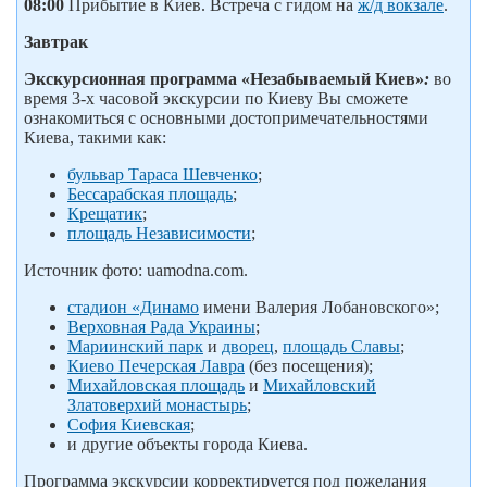
08:00
Прибытие в Киев. Встреча с гидом на
ж/д вокзале
.
Завтрак
Экскурсионная программа «Незабываемый Киев»
:
во
время 3-х часовой экскурсии по Киеву Вы сможете
ознакомиться с основными достопримечательностями
Киева, такими как:
бульвар Тараса Шевченко
;
Бессарабская площадь
;
Крещатик
;
площадь Независимости
;
Источник фото: uamodna.com.
стадион «Динамо
имени Валерия Лобановского»;
Верховная Рада Украины
;
Мариинский парк
и
дворец
,
площадь Славы
;
Киево Печерская Лавра
(без посещения);
Михайловская площадь
и
Михайловский
Златоверхий монастырь
;
София Киевская
;
и другие объекты города Киева.
Программа экскурсии корректируется под пожелания