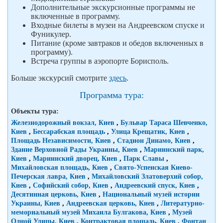
Дополнительные экскурсионные программы не
включенные в программу.
Входные билеты в музеи на Андреевском спуске и
Фуникулер.
Питание (кроме завтраков и обедов включенных в
программу).
Встреча группы в аэропорте Борисполь.
Больше экскурсий смотрите
здесь
.
Программа тура:
Объекты тура:
Железнодорожный вокзал, Киев
,
Бульвар Тараса Шевченко,
Киев
,
Бессарабская площадь
,
Улица Крещатик, Киев
,
Площадь Независимости, Киев
,
Стадион Динамо, Киев
,
Здание Верховной Рады Украины, Киев
,
Мариинский парк,
Киев
,
Мариинский дворец, Киев
,
Парк Славы
,
Михайловская площадь, Киев
,
Свято-Успенская Киево-
Печерская лавра, Киев
,
Михайловский Златоверхий собор,
Киев
,
Софийский собор, Киев
,
Андреевский спуск, Киев
,
Десятинная церковь, Киев
,
Национальный музей истории
Украины, Киев
,
Андреевская церковь, Киев
,
Литературно-
мемориальный музей Михаила Булгакова, Киев
,
Музей
Одной Улицы, Киев
,
Контрактовая площадь, Киев
,
Фонтан