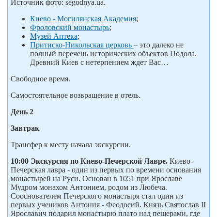
Источник фото: segodnya.ua.
Киево - Могилянская Академия
;
Фроловский монастырь
;
Музей Аптека
;
Притиско-Никольская церковь
– это далеко не
полный перечень исторических объектов Подола.
Древний Киев с нетерпением ждет Вас…
Свободное время.
Самостоятельное возвращение в отель.
День 2
Завтрак
Трансфер к месту начала экскурсии.
10:00 Экскурсия по Киево-Печерской Лавре.
Киево-
Печерская лавра - один из первых по времени основания
монастырей на Руси. Основан в 1051 при Ярославе
Мудром монахом Антонием, родом из Любеча.
Сооснователем Печерского монастыря стал один из
первых учеников Антония - Феодосий. Князь Святослав II
Ярославич подарил монастырю плато над пещерами, где