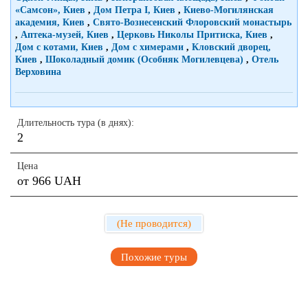
«Самсон», Киев
,
Дом Петра I, Киев
,
Киево-Могилянская
академия, Киев
,
Свято-Вознесенский Флоровский монастырь
,
Аптека-музей, Киев
,
Церковь Николы Притиска, Киев
,
Дом с котами, Киев
,
Дом с химерами
,
Кловский дворец,
Киев
,
Шоколадный домик (Особняк Могилевцева)
,
Отель
Верховина
Длительность тура (в днях):
2
Цена
от 966 UAH
(Не проводится)
Похожие туры