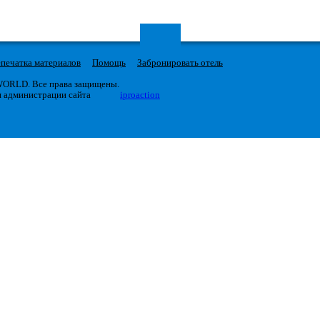
печатка материалов
Помощь
Забронировать отель
 WORLD. Все права защищены.
я администрации сайта
iproaction