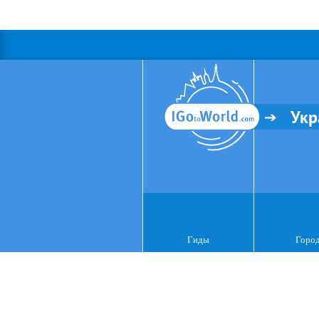
Укр
Гиды
Горо