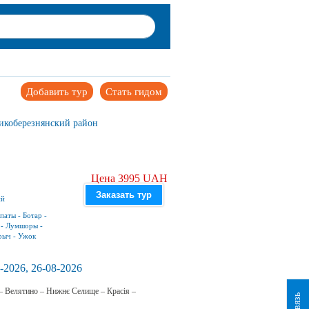
Добавить тур
Стать гидом
икоберезнянский район
Цена 3995 UAH
Заказать тур
ий
паты
-
Ботар
-
-
Лумшоры
-
рыч
-
Ужок
-2026, 26-08-2026
 – Велятино – Нижнє Селище – Красія –