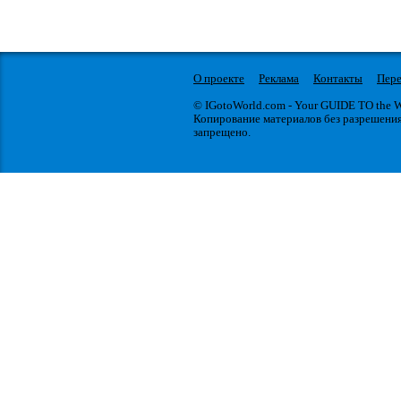
О проекте
Реклама
Контакты
Пере
© IGotoWorld.com - Your GUIDE TO the
Копирование материалов без разрешени
запрещено.