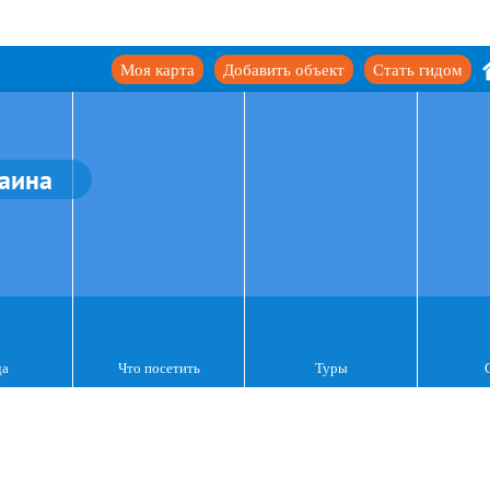
Моя карта
Добавить объект
Стать гидом
аина
да
Что посетить
Туры