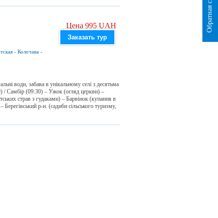
Обратная связь
Цена 995 UAH
Заказать тур
тская
-
Колочава
-
мальні води, забава в унікальному селі з десятьма
) / Самбір (09:30) – Ужок (огляд церкви) –
тських страв з гудаками) – Барвінок (купання в
– Берегівський р-н. (садиби сільського туризму,