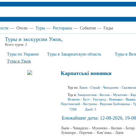
ости
—
Отели
—
Туры
—
Рестораны
—
События
—
Гиды
Туры и экскурсии Ужок,
Всего туров:
2
Туры по Украине
Туры в Закарпатскую область
Туры в Вел
Туры в Ужок
Карпатські новинки
Тур из:
Львов
-
Стрый
-
Чинадиево
-
Свалявск
Тур в:
Закарпатская
-
Косонь
-
Мукачево
-
Кар
Велятин
-
Хуст
-
Ужгород
-
Невицкое
-
Вышка
Перечинский
-
Кострина
-
Верхняя Грабовница
-
У
7208
Дней:
5
Ближайшие даты:
12-08-2026, 19-08
Львів – Чинадієво – Мукачево – Косино – Ботар
Лумшори – Перечин – Кам’янка – Львів