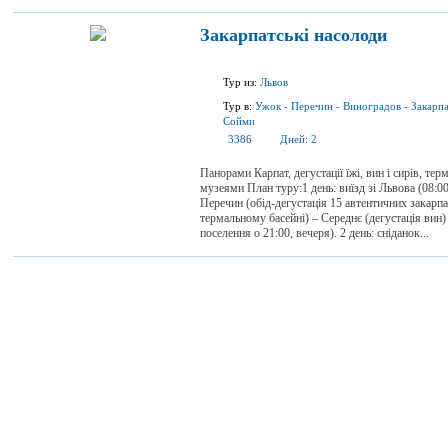
Закарпатські насолоди
Тур из:
Львов
Тур в:
Ужок
-
Перечин
-
Виноградов
-
Закарпа
Сойми
3386
Дней:
2
Панорами Карпат, дегустації їжі, вин і сирів, тер
музеями План туру:1 день: виїзд зі Львова (08:00
Перечин (обід-дегустація 15 автентичних закарпа
термальному басейні) – Середнє (дегустація вин) 
поселення о 21:00, вечеря). 2 день: сніданок...