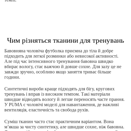
Чим різняться тканини для тренувань
Бавовняна чоловіча футболка приємна до тіла й добре
підходить для легкої розминки або невисокої активності.
Але під час інтенсивного тренування бавовна швидко
вбирає вологу, стає важчою й довше сохне. Для залу це не
завжди зручно, особливо якщо заняття триває більше
години.
Синтетичні вироби краще підходять для бігу, кругових
тренувань і вправ із високим темпом. Такі матеріали
швидше відводять вологу й легше переносять часте прання.
У PUMA є чоловічі моделі для навантаження, де важливі
вентиляція, еластичність та свобода рухів.
Суміш тканин часто стає практичним варіантом. Вона
м’якша за чисту синтетику, але швидше сохне, ніж бавовна.