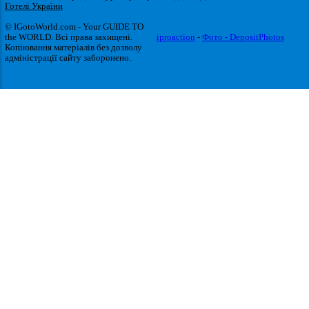
Готелі України
© IGotoWorld.com - Your GUIDE TO
the WORLD. Всі права захищені.
iproaction
-
Фото - DepositPhotos
Копіювання матеріалів без дозволу
адміністрації сайту заборонено.