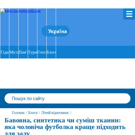
☰
Україна
Гіди
Міста
Пам'ятки
Тури
Готелі
Блоги
Головна
/
Блоги
/
Літній відпочинок
/
Бавовна, синтетика чи суміш тканин:
яка чоловіча футболка краще підходить
для залу