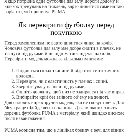
Якщо потрібна одна футболка для залу, дороги додому й
кількох тренувань на тиждень, варто дивитися саме на такі
варіанти, які пропонує PUMA.
Як перевірити футболку перед
покупкою
Перед замовленням не варто дивитися лише на колір.
Чоловіча футболка для залу має добре сидіти в плечах, не
тягнути під руками й не підніматися під час нахилів.
Перевірити модель можна за кількома пунктами:
Подивіться склад тканини й відсоток синтетичних
волокон.
Перевірте, чи є еластичність у плечах і спині.
Зверніть увагу на шви під руками.
Оцініть довжину, щоб низ не задирався під час вправ.
Вибирайте крій без зайвого об’єму на животі.
Для силових вправ зручна модель, яка не сковує плечі. Для
бігу краще підійде легша тканина. Для змішаних занять
доречна футболка PUMA з матеріалу, який швидко висихає
після навантаження.
PUMA корисна тим, що в лінійках бренду є речі для різних