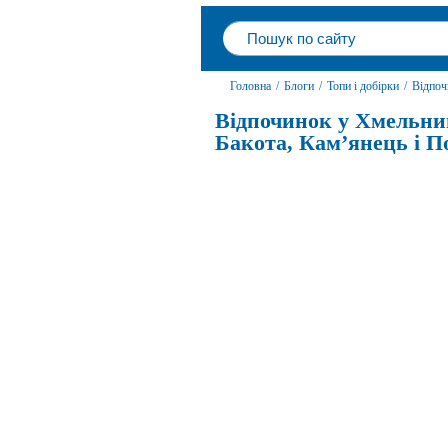
Головна
/
Блоги
/
Топи і добірки
/
Відпоч
Відпочинок у Хмельниц
Бакота, Кам’янець і По