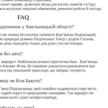
альні тарифи, дозволені місця для вогню, наметів і в’їзду;
ься актуальні локальні обмеження, ремонтні роботи й погоду.
FAQ
відпочинок у Хмельницькій області?
цей час можна без поспіху побачити Кам’янець-Подільський,
дві природні ділянки Подільських Товтр і додати Сатанів,
н день підходить тільки для дуже стислої поїздки.
и без авто?
 маршрут. Найближча велика туристична база - Кам’янець-
ти близько 40 км. Без машини доведеться домовлятися про
тися під локальний транспорт, що забирає гнучкість.
янці чи біля Бакоти?
’янці-Подільському, щоб спокійно подивитися старе місто.
 в садибі поруч із природними локаціями. Так маршрут не
ння валіз і довгі вечірні переїзди.
область на авто?