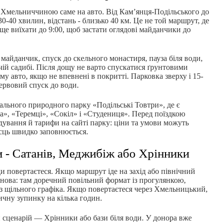
и Хмельниччиною саме на авто. Від Кам’янця-Подільського до
0-40 хвилин, відстань - близько 40 км. Це не той маршрут, де
аще виїхати до 9:00, щоб застати оглядові майданчики до
майданчик, спуск до скельного монастиря, пауза біля води,
чій садибі. Після дощу не варто спускатися ґрунтовими
у авто, якщо не впевнені в покритті. Парковка зверху і 15-
ервовий спуск до води.
ального природного парку «Подільські Товтри», де є
а», «Теремці», «Сокіл» і «Студениця». Перед поїздкою
ідування й тарифи на сайті парку: ціни та умови можуть
ісць швидко заповнюється.
и - Сатанів, Меджибіж або Хрінники
ди повертаєтеся. Якщо маршрут іде на захід або північний
танова: там доречний повільний формат із прогулянкою,
з щільного графіка. Якщо повертаєтеся через Хмельницький,
чну зупинку на кілька годин.
 сценарій — Хрінники або бази біля води. У донора вже