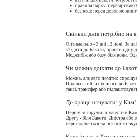
правила парку: перевірте акту
безпека: перед дорогою дивіт
Скільки днів потрібно на 
Оптимально - 3 дні і 2 ночі. За 
з’їздити до Бакоти, пройти одну-
Меджибіж або базу біля води. Оди
Чи можна доїхати до Бакот
Можна, але авто помітно спрощує
Подільський, а від нього до Бако
таксі, трансфер або підлаштовува
Де краще ночувати: у Кам’
Першу ніч зручно провести в Кам
Другу - біля Бакоти, Дністра або
перетворюється на постійне пакува
Коли їхати в Хмельницьку 