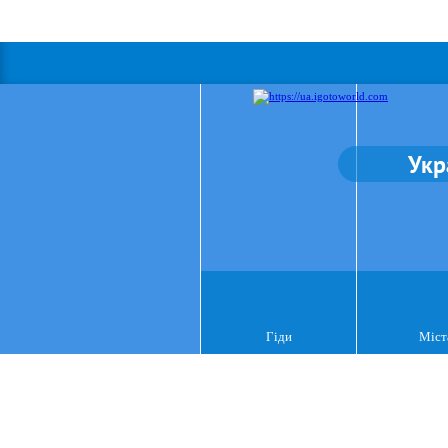
Укр
Гіди
Міст