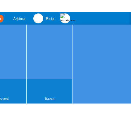
м
Афіша
Вхід
Готелі
Блоги