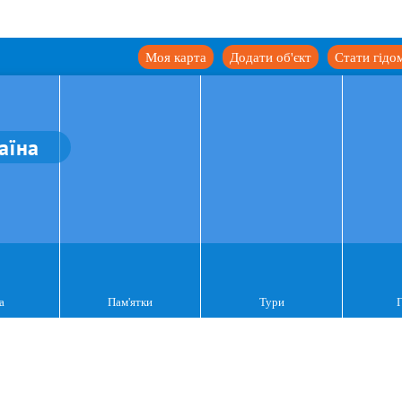
Моя карта
Додати об'єкт
Стати гідо
аїна
а
Пам'ятки
Тури