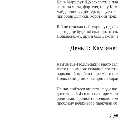
День Маршрут Що закласти в пла
частина міста, фортеця, ніч у Ка
майданчики, Дністер, прогулянка
природні ділянки, короткий трек
Я б не стискав цей маршрут до 1
але тоді це буде поїздка з фото з
Подільському, друга біля Бакоти, 
День 1: Кам’янец
Кам’янець-Подільський варто за
місто не вимагає складної логіс
парковці й пройти старе місто п
Польський ринок, вечірні панора
Не намагайтеся вписати сюди ще 5
достатньо 3-4 годин на старе міс
родичами, бронюйте ночівлю в ме
проблему вечірнього паркування і
Ден