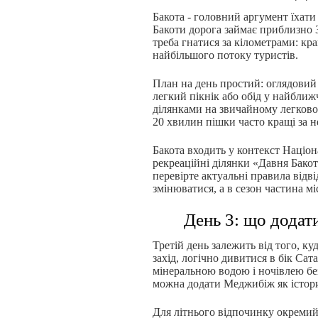
Бакота - головний аргумент їхат
Бакоти дорога займає приблизно 3
треба гнатися за кілометрами: кр
найбільшого потоку туристів.
План на день простий: оглядовий 
легкий пікнік або обід у найближ
ділянками на звичайному легковом
20 хвилин пішки часто кращі за н
Бакота входить у контекст Націон
рекреаційні ділянки «Давня Бакот
перевірте актуальні правила відв
змінюватися, а в сезон частина м
День 3: що додат
Третій день залежить від того, ку
захід, логічно дивитися в бік Са
мінеральною водою і ночівлею бе
можна додати Меджибіж як істори
Для літнього відпочинку окремий