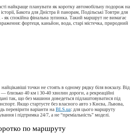
сті найкраще планувати як коротку автомобільну подорож на
історії, Бакота для Дністра й панорам, Подільські Товтри для
 - як спокійна фінальна зупинка. Такий маршрут не вимагає
 враження: фортеця, каньйон, вода, старі містечка, природний
 найцікавіші точки не стоять в одному рядку біля вокзалу. Від
— близько 40 км і 30-40 хвилин дороги, а рекреаційні
дані так, що без машини доведеться підлаштовуватися під
анспорт. Якщо стартуєте без власного авто з Києва, Львова,
дь перевірити варіанти на
BLS.ua
: для цього маршруту
ування і підтримка 24/7, а не “преміальність” моделі.
оротко по маршруту