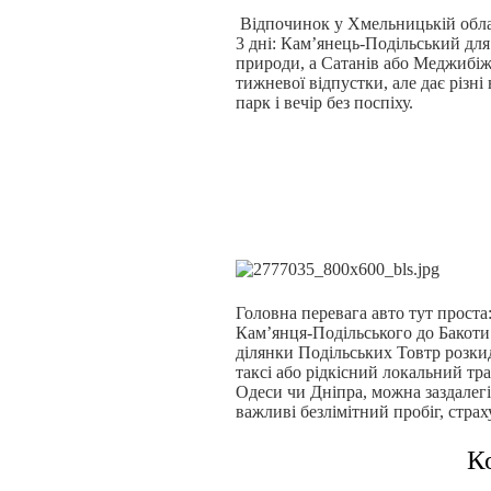
Відпочинок у Хмельницькій обла
3 дні: Кам’янець-Подільський для 
природи, а Сатанів або Меджибіж
тижневої відпустки, але дає різні
парк і вечір без поспіху.
Головна перевага авто тут проста:
Кам’янця-Подільського до Бакоти 
ділянки Подільських Товтр розки
таксі або рідкісний локальний тр
Одеси чи Дніпра, можна заздалегі
важливі безлімітний пробіг, страх
К