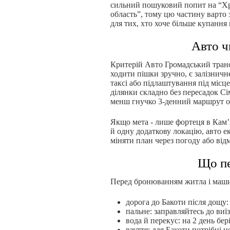
сильний пошуковий попит на “Хр
область”, тому цю частину варто з
для тих, хто хоче більше купання 
Авто ч
Критерій Авто Громадський транс
ходити пішки зручно, є залізничн
таксі або підлаштування під міс
ділянки складно без пересадок Сім
менш гнучко 3-денний маршрут оп
Якщо мета - лише фортеця в Кам’я
й одну додаткову локацію, авто ек
міняти план через погоду або від
Що пе
Перед бронюванням житла і маши
дорога до Бакоти після дощу:
пальне: заправляйтесь до виїз
вода й перекус: на 2 день бер
взуття: для Бакоти потрібні н