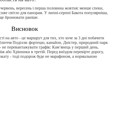
 червень, вересень і перша половина жовтня: менше спеки,
сиве світло для панорам. У липні-серпні Бакота популярніша,
аще бронювати раніше.
Висновок
і на авто - це маршрут для тих, хто хоче за 3 дні побачити
і обличчя Поділля: фортецю, каньйон, Дністер, природний парк
 - не перевантажувати графік: Кам’янець у перший день,
іж або Хрінники в третій. Перед виїздом перевірте дорогу,
окату - тоді подорож буде не марафоном, а нормальною