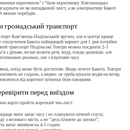
інники відпочинок” і “бази відпочинку Хмельницька
гадувати не як випадковий хвіст, а як альтернативу Бакоті
й менше переїздів.
и громадський транспорт
порт Кам’янець-Подільський зручно, але в центрі краще
е сполучення Бакота найкращий варіант для 1 дня потрібне
цевий транспорт Подільські Товтри можна поєднати 2-3
’я з дітьми легше возити речі, воду, пледи дешевше, але
тимально реально, але з втратами часу
нці, поїзд може бути достатнім. Якщо хочете Бакоту, Товтри
ономить не години, а нерви: не треба шукати водія на вечір,
мовлятися від короткої зупинки біля панорами.
ревірити перед виїздом
ни варто пройти короткий чек-лист:
 краще мати запас часу і не планувати нічний спуск;
ду з великого міста, а не “десь ближче до затоки”;
іть запас мінімум на 4-5 годин;
е пляжні шльопанці, а кросівки;