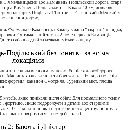
н 1 Хмельницький або Кам’янець-Подільський дорога, стара
м’янці 2 Кам’янець-Подільський — Бакота 40 км, оглядові
 до монастиря 3 Подільські Товтри — Сатанів або Меджибіж
, повернення додому
 дня. Формально Кам’янець і Бакоту можна “закрити” швидко,
 парковки. Оптимальний темп - 2 ночі: перша в Кам’янці-
Дністра або в садибі за межами міського шуму.
ь-Подільський без гонитви за всіма
локаціями
лишити першим великим пунктом, бо після довгої дороги
тики. Машину краще залишити біля житла або на дозволеній
ішки: фортеця, каньйон Смотрича, Турецький міст, площа
ми.
 музеїв, якщо приїхали після обіду. Для нормального темпу
то і фортецю. Якщо подорожуєте з дітьми або старшими
жах 10-15 хвилин пішки від історичного центру: це знімає
 дає шанс повернутися в номер без таксі.
ь 2: Бакота і Дністер