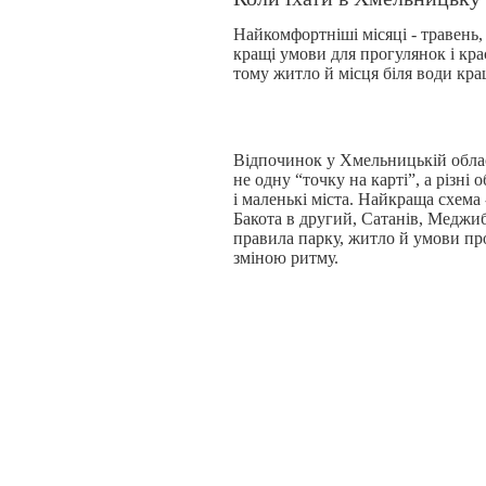
Найкомфортніші місяці - травень,
кращі умови для прогулянок і кра
тому житло й місця біля води кр
Відпочинок у Хмельницькій област
не одну “точку на карті”, а різн
і маленькі міста. Найкраща схема
Бакота в другий, Сатанів, Меджиб
правила парку, житло й умови пр
зміною ритму.