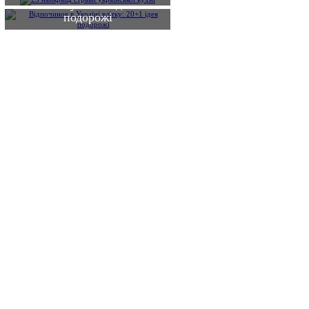
влітку: 20+1 ідея
подорожі