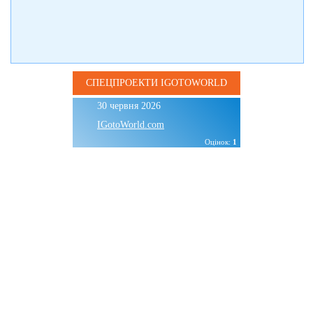
СПЕЦПРОЕКТИ IGOTOWORLD
30 червня 2026
IGotoWorld.com
Оцінок:
1
Буковель влітку без