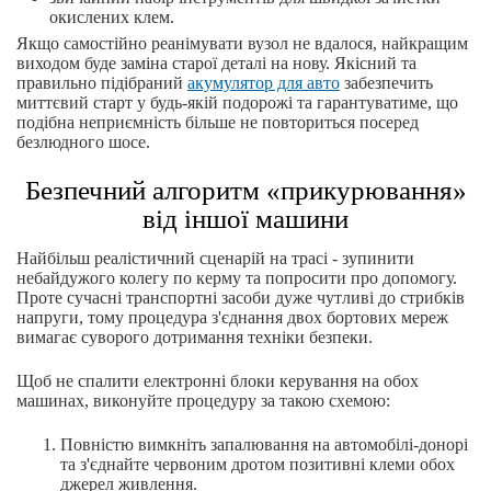
окислених клем.
Якщо самостійно реанімувати вузол не вдалося, найкращим
виходом буде заміна старої деталі на нову. Якісний та
правильно підібраний
акумулятор для авто
забезпечить
миттєвий старт у будь-якій подорожі та гарантуватиме, що
подібна неприємність більше не повториться посеред
безлюдного шосе.
Безпечний алгоритм «прикурювання»
від іншої машини
Найбільш реалістичний сценарій на трасі - зупинити
небайдужого колегу по керму та попросити про допомогу.
Проте сучасні транспортні засоби дуже чутливі до стрибків
напруги, тому процедура з'єднання двох бортових мереж
вимагає суворого дотримання техніки безпеки.
Щоб не спалити електронні блоки керування на обох
машинах, виконуйте процедуру за такою схемою:
Повністю вимкніть запалювання на автомобілі-донорі
та з'єднайте червоним дротом позитивні клеми обох
джерел живлення.