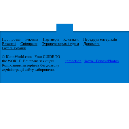
Про проект
Реклама
Партнери
Контакти
Передрук матеріалів
Вакансії
Співпраця
Туроператорам і гідам
Допомога
Готелі України
© IGotoWorld.com - Your GUIDE TO
the WORLD. Всі права захищені.
iproaction
-
Фото - DepositPhotos
Копіювання матеріалів без дозволу
адміністрації сайту заборонено.