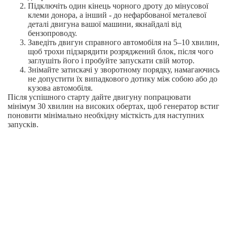
Підключіть один кінець чорного дроту до мінусової
клеми донора, а інший - до нефарбованої металевої
деталі двигуна вашої машини, якнайдалі від
бензопроводу.
Заведіть двигун справного автомобіля на 5–10 хвилин,
щоб трохи підзарядити розряджений блок, після чого
заглушіть його і пробуйте запускати свій мотор.
Знімайте затискачі у зворотному порядку, намагаючись
не допустити їх випадкового дотику між собою або до
кузова автомобіля.
Після успішного старту дайте двигуну попрацювати
мінімум 30 хвилин на високих обертах, щоб генератор встиг
поновити мінімально необхідну місткість для наступних
запусків.