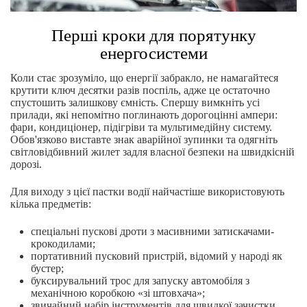
Перші кроки для порятунку
енергосистеми
Коли стає зрозуміло, що енергії забракло, не намагайтеся
крутити ключ десятки разів поспіль, адже це остаточно
спустошить залишкову ємність. Спершу вимкніть усі
прилади, які непомітно поглинають дорогоцінні ампери:
фари, кондиціонер, підігріви та мультимедійну систему.
Обов'язково виставте знак аварійної зупинки та одягніть
світловідбивний жилет задля власної безпеки на швидкісній
дорозі.
Для виходу з цієї пастки водії найчастіше використовують
кілька предметів:
спеціальні пускові дроти з масивними затискачами-
крокодилами;
портативний пусковий пристрій, відомий у народі як
бустер;
буксирувальний трос для запуску автомобіля з
механічною коробкою «зі штовхача»;
звичайний набір інструментів для швидкої зачистки