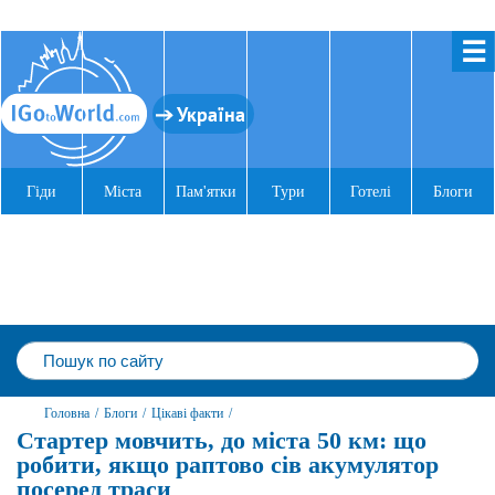
☰
Україна
Гіди
Міста
Пам'ятки
Тури
Готелі
Блоги
Головна
/
Блоги
/
Цікаві факти
/
Стартер мовчить, до міста 50 км: що
робити, якщо раптово сів акумулятор
посеред траси