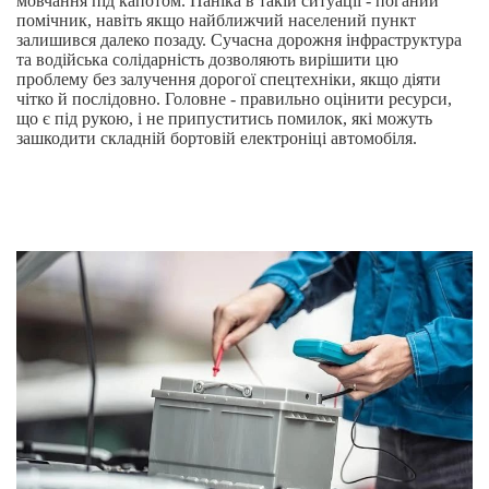
мовчання під капотом. Паніка в такій ситуації - поганий
помічник, навіть якщо найближчий населений пункт
залишився далеко позаду. Сучасна дорожня інфраструктура
та водійська солідарність дозволяють вирішити цю
проблему без залучення дорогої спецтехніки, якщо діяти
чітко й послідовно. Головне - правильно оцінити ресурси,
що є під рукою, і не припуститись помилок, які можуть
зашкодити складній бортовій електроніці автомобіля.