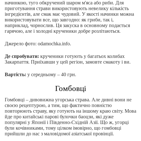
начинкою, туго обкручений шаром м'яса або риби. Для
приготування страви використовують невелику кількість
інгредієнтів, але смак має чудовий. У якості начинки можна
використовувати все, що завгодно: як гриби, так і,
наприклад, чорнослив. Ця закуска в основному подається
гарячою, але і холодні крученики добре розлітаються.
Джерело фото: odamochka.info.
Де спробувати:
крученики готують у багатьох колибах
Закарпаття. Приїхавши у цей регіон, замовте смакоту і ви.
Вартість:
у середньому – 40 грн.
Гомбовці
Гомбовці – дивовижна угорська страва. Але дивні вони не
своєю рецептурою, а тим, що фактично повністю
повторюють страву, яку готують на іншому краю світу. Мова
йде про китайські парові булочки баоцзи, які дуже
популярні у Японії і Південно-Східній Азії. Що ж, угорці
були кочівниками, тому цілком імовірно, що гомбовці
прийшли до нас з маловідомої азіатської провінції.