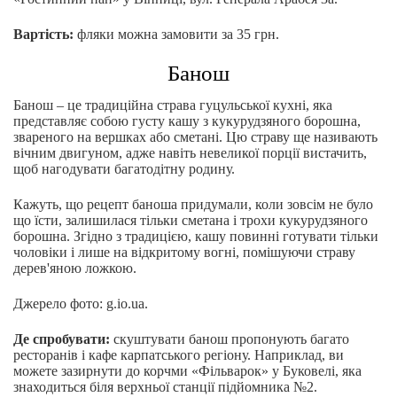
Вартість:
фляки можна замовити за 35 грн.
Банош
Банош – це традиційна страва гуцульської кухні, яка
представляє собою густу кашу з кукурудзяного борошна,
звареного на вершках або сметані. Цю страву ще називають
вічним двигуном, адже навіть невеликої порції вистачить,
щоб нагодувати багатодітну родину.
Кажуть, що рецепт баноша придумали, коли зовсім не було
що їсти, залишилася тільки сметана і трохи кукурудзяного
борошна. Згідно з традицією, кашу повинні готувати тільки
чоловіки і лише на відкритому вогні, помішуючи страву
дерев'яною ложкою.
Джерело фото: g.io.ua.
Де спробувати:
скуштувати банош пропонують багато
ресторанів і кафе карпатського регіону. Наприклад, ви
можете зазирнути до корчми «Фільварок» у Буковелі, яка
знаходиться біля верхньої станції підйомника №2.