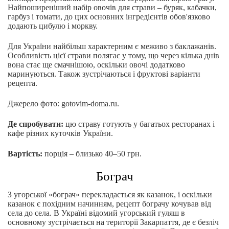
Найпоширеніший набір овочів для страви – буряк, кабачки,
гарбуз і томати, до цих основних інгредієнтів обов'язково
додають цибулю і моркву.
Для України найбільш характерним є меживо з баклажанів.
Особливість цієї страви полягає у тому, що через кілька днів
вона стає ще смачнішою, оскільки овочі додатково
маринуються. Також зустрічаються і фруктові варіанти
рецепта.
Джерело фото: gotovim-doma.ru.
Де спробувати:
цю страву готують у багатьох ресторанах і
кафе різних куточків України.
Вартість:
порція – близько 40–50 грн.
Бограч
З угорської «бограч» перекладається як казанок, і оскільки
казанок є похідним начинням, рецепт бограчу кочував від
села до села. В Україні відомий угорський гуляш в
основному зустрічається на території Закарпаття, де є безліч