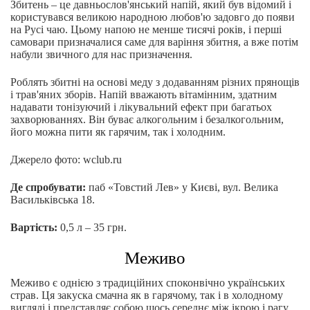
Збитень – це давньослов'янський напій, який був відомий і
користувався великою народною любов'ю задовго до появи
на Русі чаю. Цьому напою не менше тисячі років, і перші
самовари призначалися саме для варіння збитня, а вже потім
набули звичного для нас призначення.
Роблять збитні на основі меду з додаванням різних прянощів
і трав'яних зборів. Напій вважають вітамінним, здатним
надавати тонізуючий і лікувальний ефект при багатьох
захворюваннях. Він буває алкогольним і безалкогольним,
його можна пити як гарячим, так і холодним.
Джерело фото: wclub.ru
Де спробувати:
паб «Товстий Лев» у Києві, вул. Велика
Васильківська 18.
Вартість:
0,5 л – 35 грн.
Меживо
Меживо є однією з традиційних споконвічно українських
страв. Ця закуска смачна як в гарячому, так і в холодному
вигляді і представляє собою щось середнє між ікрою і рагу.