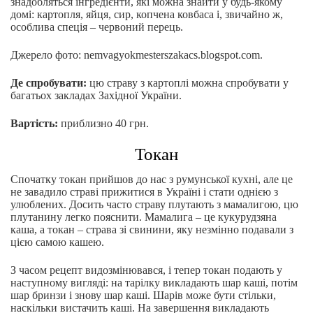
знадобляться інгредієнти, які можна знайти у будь-якому
домі: картопля, яйця, сир, копчена ковбаса і, звичайно ж,
особлива спеція – червоний перець.
Джерело фото: nemvagyokmesterszakacs.blogspot.com.
Де спробувати:
цю страву з картоплі можна спробувати у
багатьох закладах Західної України.
Вартість:
приблизно 40 грн.
Токан
Спочатку токан прийшов до нас з румунської кухні, але це
не завадило страві прижитися в Україні і стати однією з
улюблених. Досить часто страву плутають з мамалигою, цю
плутанину легко пояснити. Мамалига – це кукурудзяна
каша, а токан – страва зі свинини, яку незмінно подавали з
цією самою кашею.
З часом рецепт видозмінювався, і тепер токан подають у
наступному вигляді: на тарілку викладають шар каші, потім
шар бринзи і знову шар каші. Шарів може бути стільки,
наскільки вистачить каші. На завершення викладають