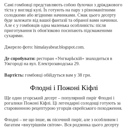
Самі гомбовці представляють собою булочки з дріжджового
тіста у вигляді кулі. Їх готують на пару з різноманітними
солодкими або ягідними начинками. Смак цього десерту
буде залежати від вашої фантазії та обраної вами начинки.
Але є у гомбовців одна маленька особливість: після
приготування їх обов'язково посипають підсмаженими
сухарями.
Джерело фото: himalayabear.blogspot.com.
Де спробувати:
ресторан «УнгварЬскій» знаходиться в
Ужгороді на вул. Електрозаводська 29.
Вартість:
гомбовці обійдуться вам у 38 грн.
Флодні і Пожоні Кіфлі
Ще один угорський десерт – популярний пиріг Флодні і
рогалики Пожоні Кіфлі. Ці легендарні солодощі готують за
старовинною рецептурою угорців єврейського походження.
Флодні – не що інше, як пісочний пиріг, але з особливим і
багатим «внутрішнім світом». Вся родзинка цього десерту