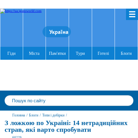
☰
Україна
Гіди
Міста
Пам'ятки
Тури
Готелі
Блоги
Головна
/
Блоги
/
Топи і добірки
/
З ложкою по Україні: 14 нетрадиційних
страв, які варто спробувати
60229