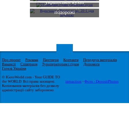
Відпочинок в Україні
української кухні
влітку: 20+1 ідея
подорожі
Про проект
Реклама
Партнери
Контакти
Передрук матеріалів
Вакансії
Співпраця
Туроператорам і гідам
Допомога
Готелі України
© IGotoWorld.com - Your GUIDE TO
the WORLD. Всі права захищені.
iproaction
-
Фото - DepositPhotos
Копіювання матеріалів без дозволу
адміністрації сайту заборонено.