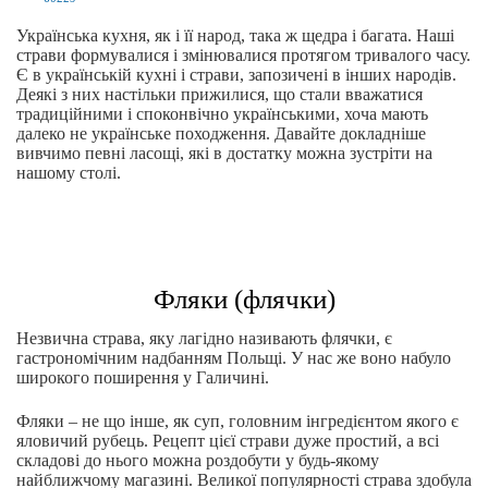
Українська кухня, як і її народ, така ж щедра і багата. Наші
страви формувалися і змінювалися протягом тривалого часу.
Є в українській кухні і страви, запозичені в інших народів.
Деякі з них настільки прижилися, що стали вважатися
традиційними і споконвічно українськими, хоча мають
далеко не українське походження. Давайте докладніше
вивчимо певні ласощі, які в достатку можна зустріти на
нашому столі.
Фляки (флячки)
Незвична страва, яку лагідно називають флячки, є
гастрономічним надбанням Польщі. У нас же воно набуло
широкого поширення у Галичині.
Фляки – не що інше, як суп, головним інгредієнтом якого є
яловичий рубець. Рецепт цієї страви дуже простий, а всі
складові до нього можна роздобути у будь-якому
найближчому магазині. Великої популярності страва здобула