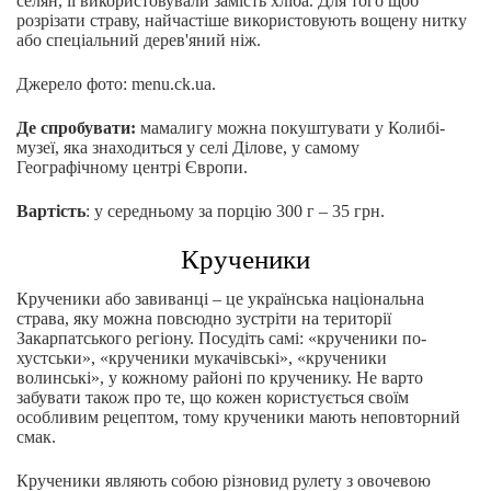
селян, її використовували замість хліба. Для того щоб
розрізати страву, найчастіше використовують вощену нитку
або спеціальний дерев'яний ніж.
Джерело фото: menu.ck.ua.
Де спробувати:
мамалигу можна покуштувати у Колибі-
музеї, яка знаходиться у селі Ділове, у самому
Географічному центрі Європи.
Вартість
: у середньому за порцію 300 г – 35 грн.
Крученики
Крученики або завиванці – це українська національна
страва, яку можна повсюдно зустріти на території
Закарпатського регіону. Посудіть самі: «крученики по-
хустськи», «крученики мукачівські», «крученики
волинські», у кожному районі по крученику. Не варто
забувати також про те, що кожен користується своїм
особливим рецептом, тому крученики мають неповторний
смак.
Крученики являють собою різновид рулету з овочевою