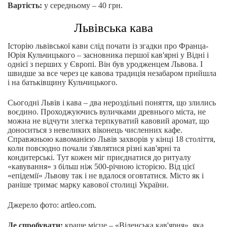
Вартість:
у середньому – 40 грн.
Львівська кава
Історію львівської кави слід почати із згадки про Франца-
Юрія Кульчицького – засновника першої кав'ярні у Відні і
однієї з перших у Європі. Він був уродженцем Львова. І
швидше за все через це кавова традиція незабаром прийшла
і на батьківщину Кульчицького.
Сьогодні Львів і кава – два нероздільні поняття, що злились
воєдино. Проходжуючись вуличками древнього міста, не
можна не відчути злегка терпкуватий кавовий аромат, що
доноситься з невеликих віконець численних кафе.
Справжньою кавоманією Львів захворів у кінці 18 століття,
коли повсюдно почали з'являтися різні кав'ярні та
кондитерські. Тут кожен міг приєднатися до ритуалу
«кавування» з більш ніж 500-річною історією. Від цієї
«епідемії» Львову так і не вдалося оговтатися. Місто як і
раніше тримає марку кавової столиці України.
Джерело фото: artleo.com.
Де спробувати:
краще місце – «Віденська кав'ярня», яка