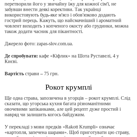
перетворили його у звичайну їжу для кожної сім'ї, не
забувши внести деякі корективи. Так українці
використовують будь-яке м'ясо і обов'язково додають
гострий перець. Кажуть, що найсмачніший і ароматний
човлент виходить з копченого окосту або грудинки, можна
також додати часник для пікантності.
Джерело фото: zapas-slov.com.ua.
Де спробувати:
кафе «Кіфлик» на Шота Руставелі, 4 у
Києві.
Вартість
страви
–
75 грн.
Рокот крумплі
Ще одна страва, запозичена в угорців – рокот крумплі. Слід
сказати, що угорська кухня багата різноманітними
овочевими запіканками, але цей рецепт дуже простий і
навряд чи залишить когось байдужим.
У перекладі з мови предків «Rakott Krumpli» означає
«картопля, запечена шарами». Щоб приготувати цю страву,