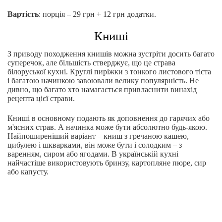
Вартість
: порція – 29 грн + 12 грн додатки.
Книші
З приводу походження книшів можна зустріти досить багато
суперечок, але більшість стверджує, що це страва
білоруської кухні. Круглі пиріжки з тонкого листового тіста
і багатою начинкою завоювали велику популярність. Не
дивно, що багато хто намагається привласнити винахід
рецепта цієї страви.
Книші в основному подають як доповнення до гарячих або
м'ясних страв. А начинка може бути абсолютно будь-якою.
Найпоширеніший варіант – книш з гречаною кашею,
цибулею і шкварками, він може бути і солодким – з
варенням, сиром або ягодами. В українській кухні
найчастіше використовують бринзу, картопляне пюре, сир
або капусту.