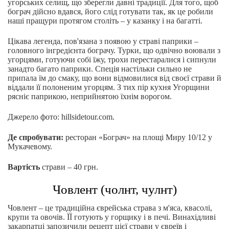
угорських селищ, що зберегли давні традиції. Для того, щоб
бограч дійсно вдався, його слід готувати так, як це робили
наші пращури протягом століть – у казанку і на багатті.
Цікава легенда, пов'язана з появою у страві паприки –
головного інгредієнта бограчу. Турки, що одвічно воювали з
угорцями, готуючи собі їжу, трохи перестаралися і сипнули
занадто багато паприки. Спеція настільки сильно не
припала їм до смаку, що вони відмовилися від своєї страви й
віддали її полоненим угорцям. З тих пір кухня Угорщини
рясніє паприкою, неприйнятою їхнім ворогом.
Джерело фото: hillsidetour.com.
Де спробувати:
ресторан «Бограч» на площі Миру 10/12 у
Мукачевому.
Вартість
страви – 40 грн.
Човлент (чолнт, чулнт)
Човлент – це традиційна єврейська страва з м'яса, квасолі,
крупи та овочів. ЇЇ готують у горщику і в печі. Винахідливі
закарпатці запозичили рецепт цієї страви у євреїв і