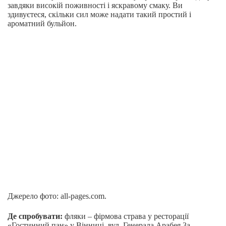
завдяки високій поживності і яскравому смаку. Ви
здивуєтеся, скільки сил може надати такий простий і
ароматний бульйон.
Джерело фото: all-pages.com.
Де спробувати:
фляки – фірмова страва у ресторації
«Гостинний пан» у Вінниці, вул. Генерала Арабея 3а.