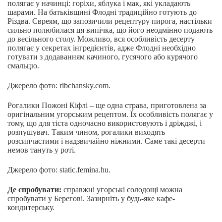
полягає у начинці: горіхи, яблука і мак, які укладають
шарами. На батьківщині Флодні традиційно готують до
Різдва. Євреям, що запозичили рецептуру пирога, настільки
сильно полюбилася ця випічка, що його неодмінно подають
до весільного столу. Можливо, вся особливість десерту
полягає у секретах інгредієнтів, адже Флодні необхідно
готувати з додаванням качиного, гусячого або курячого
смальцю.
Джерело фото: ribchansky.com.
Рогалики Пожоні Кіфлі – ще одна страва, приготовлена за
оригінальним угорським рецептом. Їх особливість полягає у
тому, що для тіста одночасно використовують і дріжджі, і
розпушувач. Таким чином, рогалики виходять
розсипчастими і надзвичайно ніжними. Саме такі десерти
немов тануть у роті.
Джерело фото: static.femina.hu.
Де спробувати:
справжні угорські солодощі можна
спробувати у Берегові. Зазирніть у будь-яке кафе-
кондитерську.