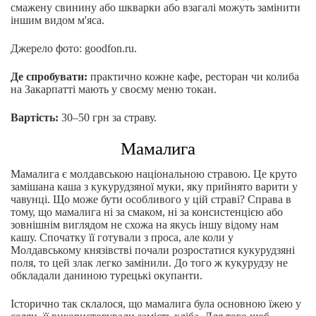
смажену свинину або шкварки або взагалі можуть замінити
іншим видом м'яса.
Джерело фото: goodfon.ru.
Де спробувати:
практично кожне кафе, ресторан чи колиба
на Закарпатті мають у своєму меню токан.
Вартість:
30–50 грн за страву.
Мамалига
Мамалига є молдавською національною стравою. Це круто
замішана каша з кукурудзяної муки, яку прийнято варити у
чавунці. Що може бути особливого у цій страві? Справа в
тому, що мамалига ні за смаком, ні за консистенцією або
зовнішнім виглядом не схожа на якусь іншу відому нам
кашу. Спочатку її готували з проса, але коли у
Молдавському князівстві почали розростатися кукурудзяні
поля, то цей злак легко замінили. До того ж кукурудзу не
обкладали даниною турецькі окупанти.
Історично так склалося, що мамалига була основною їжею у