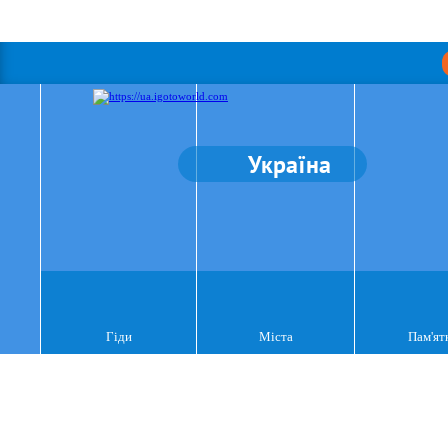
Україна
Гіди
Міста
Пам'ят