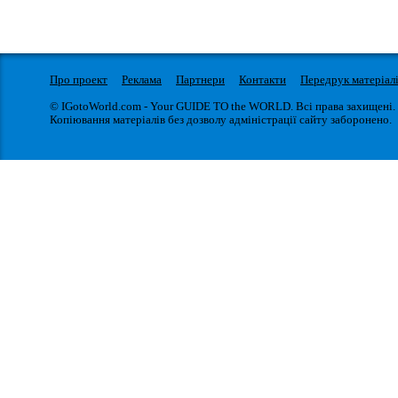
Про проект
Реклама
Партнери
Контакти
Передрук матеріал
© IGotoWorld.com - Your GUIDE TO the WORLD. Всі права захищені.
Копіювання матеріалів без дозволу адміністрації сайту заборонено.