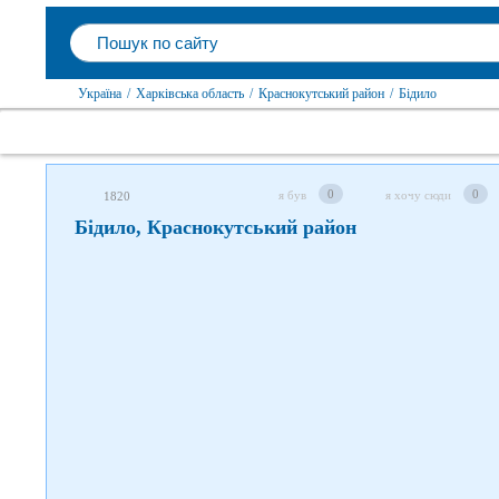
Слідкуйте за нами в соцмережах
Україна
/
Харківська область
/
Краснокутський район
/
Бідило
0
0
я був
я хочу сюди
1820
Бідило, Краснокутський район