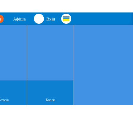
м
Афіша
Вхід
Готелі
Блоги