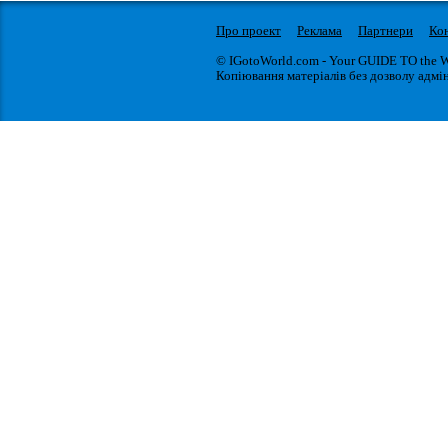
Про проект
Реклама
Партнери
Ко
© IGotoWorld.com - Your GUIDE TO the 
Копіювання матеріалів без дозволу адмін