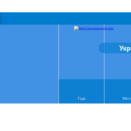
Укр
Гіди
Міст