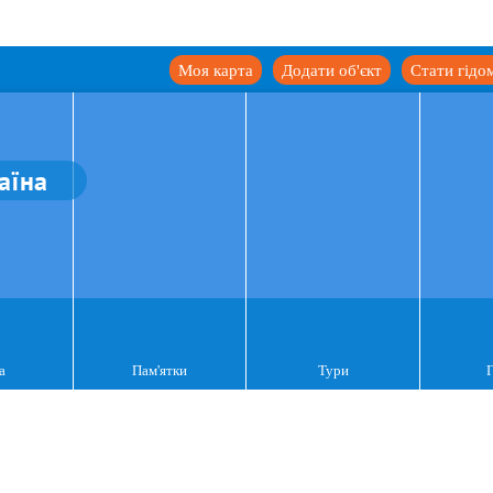
Моя карта
Додати об'єкт
Стати гідо
аїна
а
Пам'ятки
Тури