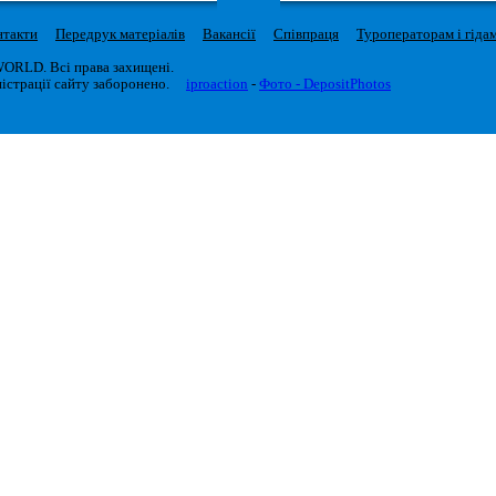
нтакти
Передрук матеріалів
Вакансії
Співпраця
Туроператорам і гіда
WORLD. Всі права захищені.
істрації сайту заборонено.
iproaction
-
Фото - DepositPhotos