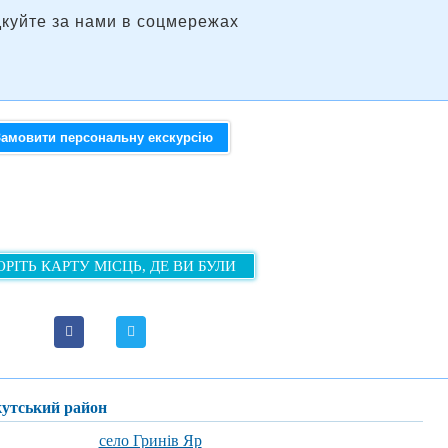
дкуйте за нами в соцмережах
Замовити персональну екскурсію
РІТЬ КАРТУ МІСЦЬ, ДЕ ВИ БУЛИ
кутський район
село Гринів Яр