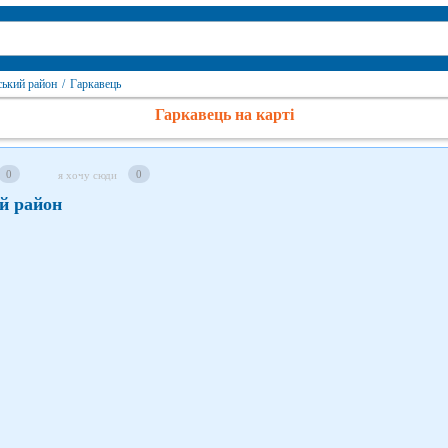
ський район
/
Гаркавець
Гаркавець на карті
0
0
я хочу сюди
й район