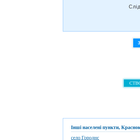
Слі
СТВО
Інші населені пункти, Красно
село Городнє