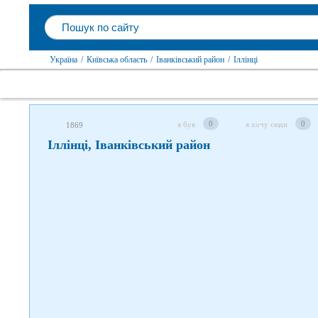
Слідкуйте за нами в соцмережах
Україна
/
Київська область
/
Іванківський район
/
Іллінці
0
0
я був
я хочу сюди
1869
Іллінці, Іванківський район