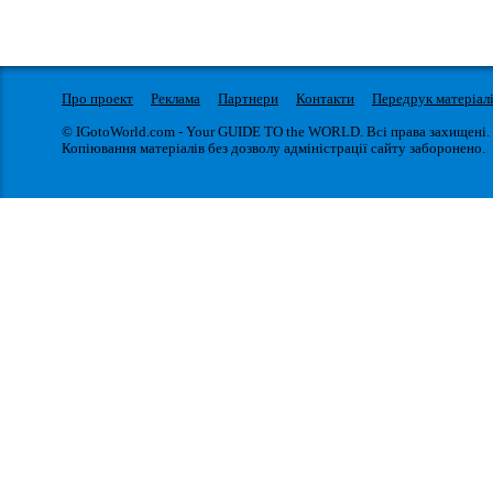
Про проект
Реклама
Партнери
Контакти
Передрук матеріал
© IGotoWorld.com - Your GUIDE TO the WORLD. Всі права захищені.
Копіювання матеріалів без дозволу адміністрації сайту заборонено.