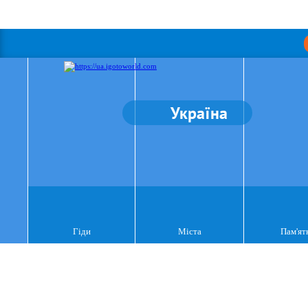
Україна
Гіди
Міста
Пам'ят