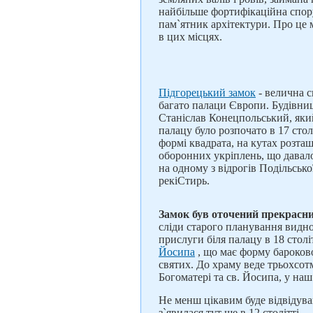
найбільше фортифікаційна спору
пам`ятник архітектури. Про це м
в цих місцях.
Підгорецький замок
- велична с
багато палаци Європи. Будівни
Станіслав Конецпольський, яки
палацу було розпочато в 17 стол
формі квадрата, на кутах розта
оборонних укріплень, що давал
на одному з відрогів Подільськ
рекіСтирь.
Замок був оточений прекрасни
сліди старого планування видно 
прислуги біля палацу в 18 столі
Йосипа
, що має форму бароково
святих. До храму веде трьохсот
Богоматері та св. Йосипа, у наш
Не менш цікавим буде відвідув
з`явилася тут ще в 12 столітті.