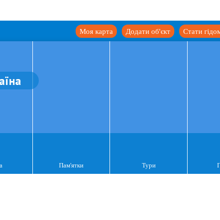
Моя карта
Додати об'єкт
Стати гідо
аїна
а
Пам'ятки
Тури