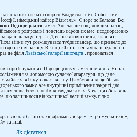
знатних осіб: польські королі Владислав і Ян Собеський,
озеф І, німецький кайзер Вільгельм, Оноре де Бальзак.
Всі
озкіш Підгорецького
замку. Але час не пощадив цей палац,
військових розгромів і повстань народних мас, неодноразових
авдано палацу під час Другої світової війни, коли все
Після війни тут розміщувався тубдиспансер, що призвело до
оздоблення палацу. В кінці 20 століття замок передали на
раз це філія
Львівської галереї мистецтв
, проводяться
ови про існування в Підгорецькому замку привидів. Не так
дослідження за допомогою сучасної апаратури, що дало
 є майже у всіх куточках палацу. Ця обставина ще більше
ідгорецького замку, але внутрішні приміщення закриті для
итися лише із зовнішнім виглядом замку. Хоча, ця обставина
те, що залишилося від колишньої величі замку, гідно
орацією для багатьох кінофільмів, зокрема «Три мушкетери»,
» та інші.
Як дістатися