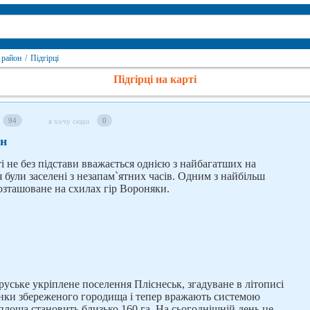
 район
/
Підгірці
Підгірці на карті
94
0
я хочу сюди
он
ті не без підстави вважається однією з найбагатших на
я були заселені з незапам`ятних часів. Одним з найбільш
розташоване на схилах гір Вороняки.
оруське укріплене поселення Пліснеськ, згадуване в літописі
анки збереженого городища і тепер вражають системою
 площа становить близько 160 га. На сьогоднішній день це