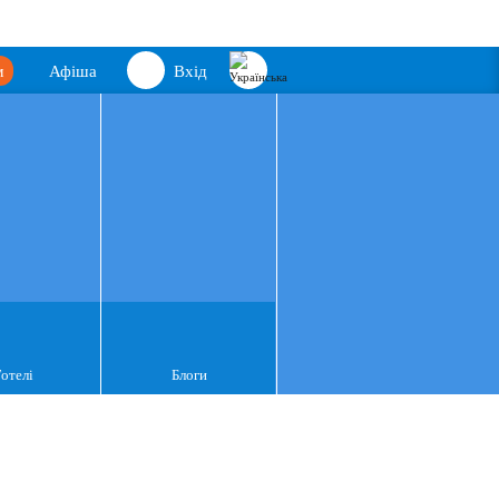
м
Афіша
Вхід
Готелі
Блоги