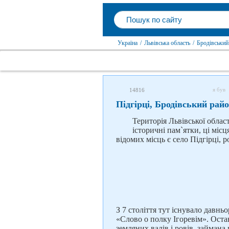
Україна
/
Львівська область
/
Бродівський
я був
14816
Підгірці, Бродівський рай
Територія Львівської облас
історичні пам`ятки, ці місц
відомих місць є село Підгірці, 
З 7 століття тут існувало давнь
«Слово о полку Ігоревім». Ост
земляних валів і ровів, займана