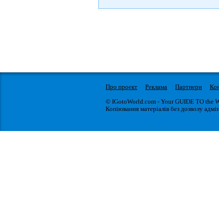
Про проект
Реклама
Партнери
Ко
© IGotoWorld.com - Your GUIDE TO the 
Копіювання матеріалів без дозволу адмін