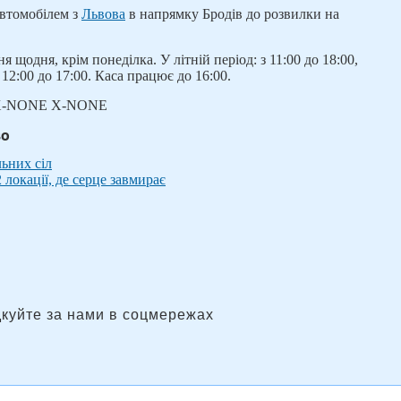
втомобілем з
Львова
в напрямку Бродів до розвилки на
 щодня, крім понеділка. У літній період: з 11:00 до 18:00,
з 12:00 до 17:00. Каса працює до 16:00.
 UK X-NONE X-NONE
во
льних сіл
2 локації, де серце завмирає
дкуйте за нами в соцмережах