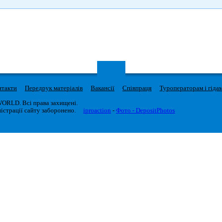
нтакти
Передрук матеріалів
Вакансії
Співпраця
Туроператорам і гіда
WORLD. Всі права захищені.
істрації сайту заборонено.
iproaction
-
Фото - DepositPhotos