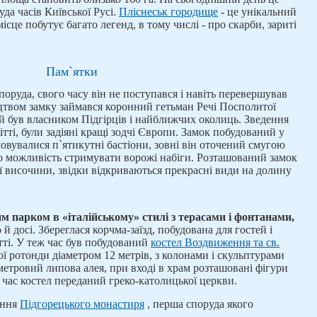
да часів Київської Русі.
Пліснеськ городище
- це унікальний
ісце побутує багато легенд, в тому числі - про скарби, зариті
Пам`ятки
поруда, свого часу він не поступався і навіть перевершував
цтвом замку займався коронний гетьман Речі Посполитої
й був власником Підгірців і найближчих околиць. Зведення
ітті, були задіяні кращі зодчі Європи. Замок побудований у
шовувалися п`ятикутні бастіони, зовні він оточений смугою
о можливість стримувати ворожі набіги. Розташований замок
ої височини, звідки відкриваються прекрасні види на долину
м парком в «італійському» стилі з терасами і фонтанами,
й досі. Збереглася корчма-заїзд, побудована для гостей і
тті. У теж час був побудований
костел Воздвиження та св.
ї ротонди діаметром 12 метрів, з колонами і скульптурами
метровий липова алея, при вході в храм розташовані фігури
 час костел переданий греко-католицької церкви.
ання
Підгорецького монастиря
, перша споруда якого