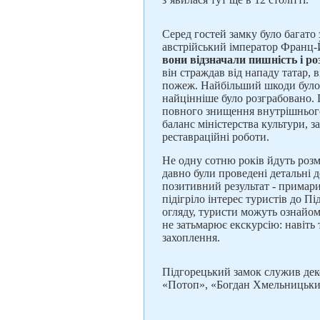
Серед гостей замку було багато 
австрійський імператор Франц-Й
вони відзначали пишність і р
він страждав від нападу татар, 
пожеж. Найбільший шкоди було з
найцінніше було розграбовано. 
повного знищення внутрішнього 
баланс міністерства культури, за
реставраційні роботи.
Не одну сотню років йдуть розм
давно були проведені детальні 
позитивний результат - примари
підігріло інтерес туристів до П
огляду, туристи можуть ознайом
не затьмарює екскурсію: навіть 
захоплення.
Підгорецький замок служив дек
«Потоп», «Богдан Хмельницький