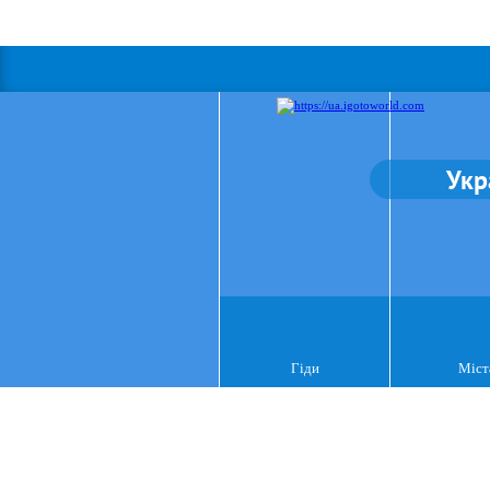
Укр
Гіди
Міст