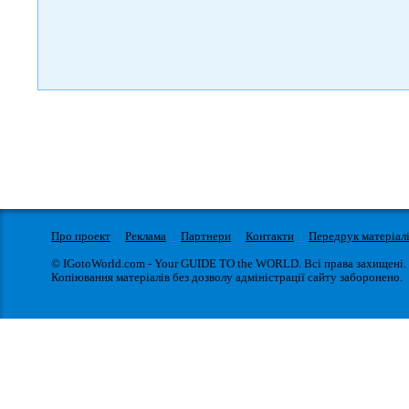
Про проект
Реклама
Партнери
Контакти
Передрук матеріал
© IGotoWorld.com - Your GUIDE TO the WORLD. Всі права захищені.
Копіювання матеріалів без дозволу адміністрації сайту заборонено.