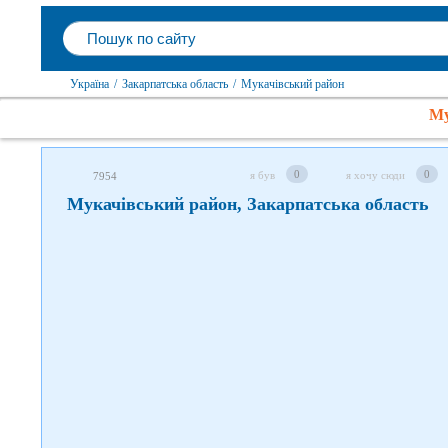
Слідкуйте за нами в соцмережах
Україна
/
Закарпатська область
/
Мукачівський район
Му
0
0
я був
я хочу сюди
7954
Мукачівський район, Закарпатська область