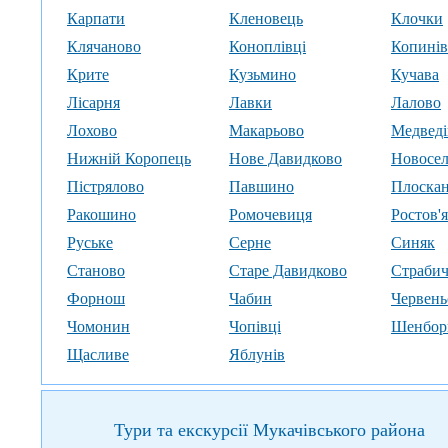
Карпати
Кленовець
Клочки
Клячаново
Коноплівці
Копинів
Крите
Кузьмино
Кучава
Лісарня
Лавки
Лалово
Лохово
Макарьово
Медведі
Нижній Коропець
Нове Давидково
Новосе
Пістрялово
Павшино
Плоска
Ракошино
Ромочевиця
Ростов'
Руське
Серне
Синяк
Станово
Старе Давидково
Страби
Форнош
Чабин
Червень
Чомонин
Чопівці
Шенбор
Щасливе
Яблунів
Тури та екскурсії Мукачівського района