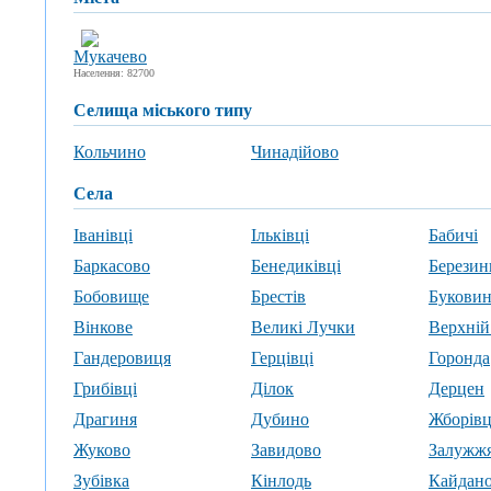
Мукачево
Населення: 82700
селища міського типу
Кольчино
Чинадійово
села
Іванівці
Ільківці
Бабичі
Баркасово
Бенедиківці
Березин
Бобовище
Брестів
Буковин
Вінкове
Великі Лучки
Верхній
Гандеровиця
Герцівці
Горонда
Грибівці
Ділок
Дерцен
Драгиня
Дубино
Жборівц
Жуково
Завидово
Залужж
Зубівка
Кінлодь
Кайдан