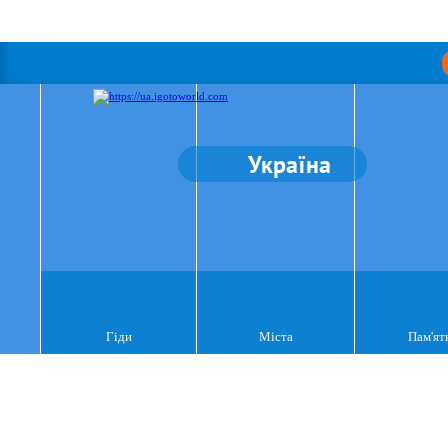
Україна
Гіди
Міста
Пам'ят