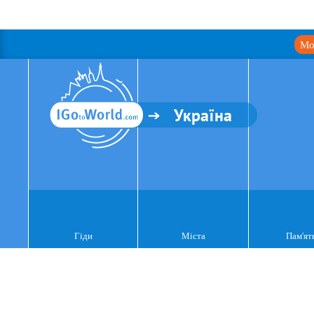
Мо
Україна
Гіди
Міста
Пам'ят