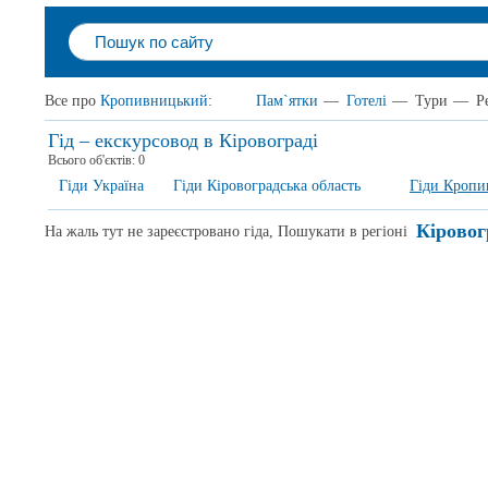
Все про
Кропивницький
:
Пам`ятки
—
Готелі
—
Тури
—
Р
Гід – екскурсовод в Кіровограді
Всього об'єктів:
0
Гіди Україна
Гіди Кіровоградська область
Гіди Кроп
Кіровог
На жаль тут не зареєстровано гіда, Пошукати в регіоні