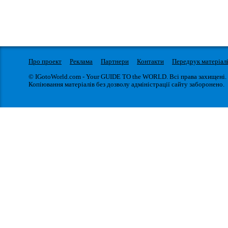
Про проект
Реклама
Партнери
Контакти
Передрук матеріал
© IGotoWorld.com - Your GUIDE TO the WORLD. Всі права захищені.
Копіювання матеріалів без дозволу адміністрації сайту заборонено.