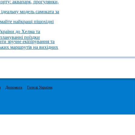
порту: аквапарк, прогулянки,
 ідеальну модель самоката за
имайте найкращі пішохідні
України до Хелма та
 плануванні поїздки
ати зручне екіпірування та
ських маршрутів на вихідних
м
Допомога
Готелі України