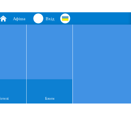
Афіша
Вхід
Готелі
Блоги