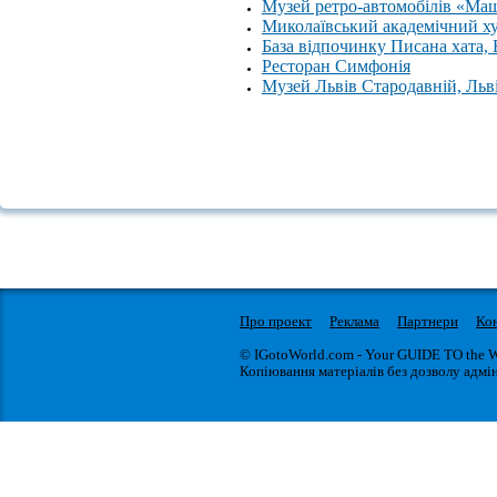
Музей ретро-автомобілів «Ма
Миколаївський академічний х
База відпочинку Писана хата,
Ресторан Симфонія
Музей Львів Стародавній, Льв
Про проект
Реклама
Партнери
Ко
© IGotoWorld.com - Your GUIDE TO the 
Копіювання матеріалів без дозволу адмін