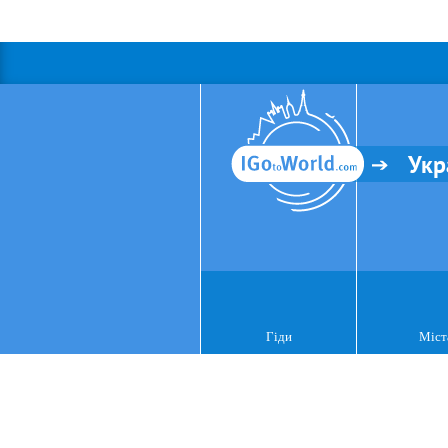
Укр
Гіди
Міст