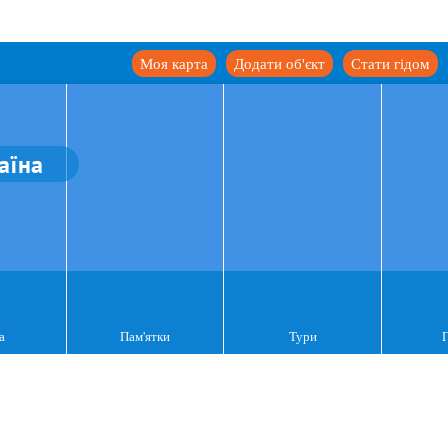
Моя карта
Додати об'єкт
Стати гідом
аїна
а
Пам'ятки
Тури