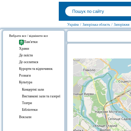
Україна
/
Запорізька область
/
Запоріжжя
Вибрати все / відмінити все
Пам'ятки
Запорізький академічний 
Храми
карті
Де поїсти
Де оселитися
Курорти та відпочинок
Розваги
Культура
Концертні зали
Виставкові зали та галереї
Театри
Бібліотеки
Вокзали