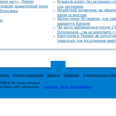
шини часу», Дніпро
Буковель влітку без активного с
удожній драматичний театр
спа, ресторани
Незабутній подарунок: як обрати
 Волосянка
віком та зростом
Метро тепер 30 гривень, тож тр
ів
маршрути Києвом
Чи часто запізнюються поїзди з 
Перемишля - і як це врахувати у
Екотуризм в Україні: як підготув
транспорт для дослідження замі
нтакти
Передрук матеріалів
Вакансії
Співпраця
Туроператорам і гіда
WORLD. Всі права захищені.
істрації сайту заборонено.
iproaction
-
Фото - DepositPhotos