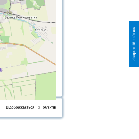
Зворотній зв`язок
Відображається
з
об'єктів