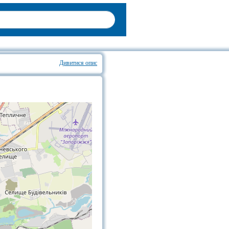
Дивитися опис
Володимира Магара на