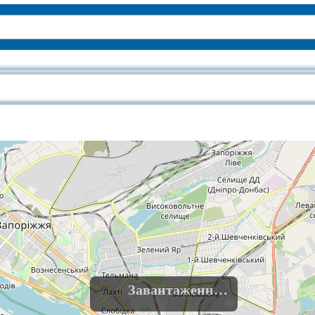
обласний український музично-драматичний театр імені 
Завантаження......