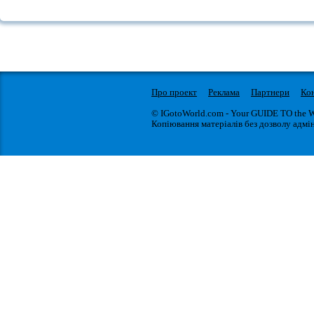
Про проект
Реклама
Партнери
Ко
© IGotoWorld.com - Your GUIDE TO the 
Копіювання матеріалів без дозволу адмін