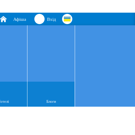
Афіша
Вхід
Готелі
Блоги