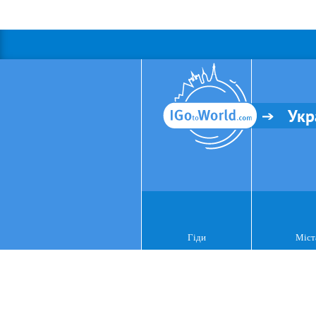
Укр
Гіди
Міст