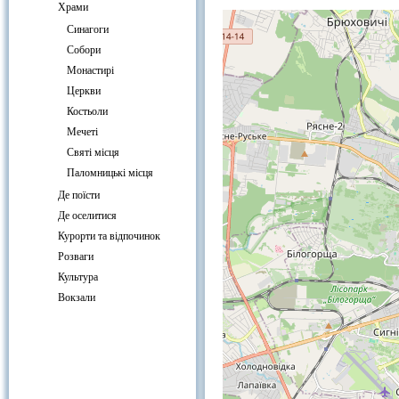
Храми
Cинагоги
Собори
Монастирі
Церкви
Костьоли
Мечеті
Святі місця
Паломницькі місця
Де поїсти
Де оселитися
Курорти та відпочинок
Розваги
Культура
Вокзали