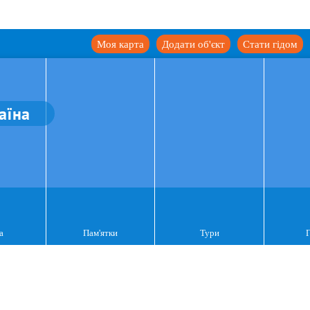
Моя карта
Додати об'єкт
Стати гідом
аїна
а
Пам'ятки
Тури