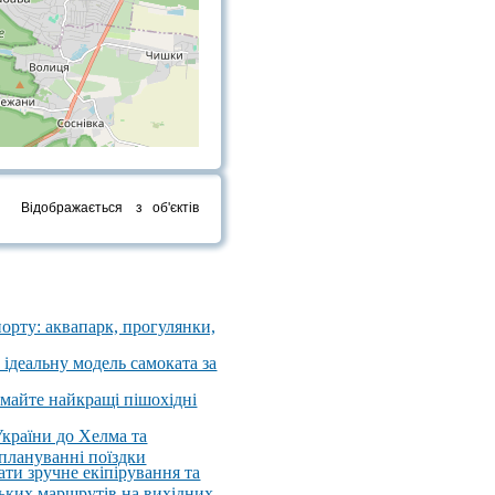
Відображається
з
об'єктів
порту: аквапарк, прогулянки,
 ідеальну модель самоката за
имайте найкращі пішохідні
України до Хелма та
 плануванні поїздки
ати зручне екіпірування та
ських маршрутів на вихідних