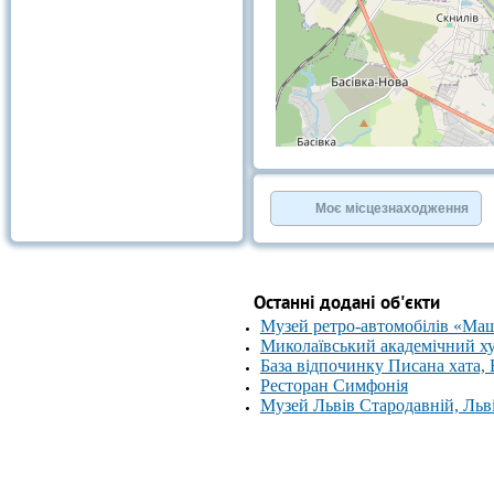
+
−
⇧
©
OpenStreetMap
contributors.
Моє місцезнаходження
»
Останні додані об'єкти
Музей ретро-автомобілів «Ма
Миколаївський академічний х
База відпочинку Писана хата,
Ресторан Симфонія
Музей Львів Стародавній, Льв