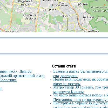
Останні статті
шини часу», Дніпро
Буковель влітку без активного с
удожній драматичний театр
спа, ресторани
Незабутній подарунок: як обрати
 Волосянка
віком та зростом
Метро тепер 30 гривень, тож тр
ів
маршрути Києвом
Чи часто запізнюються поїзди з 
Перемишля - і як це врахувати у
Екотуризм в Україні: як підготув
транспорт для дослідження замі