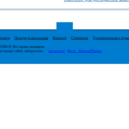
нтакти
Передрук матеріалів
Вакансії
Співпраця
Туроператорам і гіда
WORLD. Всі права захищені.
істрації сайту заборонено.
iproaction
-
Фото - DepositPhotos