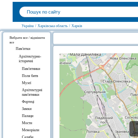
Україна
/
Харківська область
/
Харків
Вибрати все / відмінити
все
Готелі біля Пам'ятник Тарасові Ш
Пам'ятки
Архітектурно-
історичні
Пам'ятники
Поля битв
Музеї
Архітектурні
пам'ятники
Фортеці
Замки
Палаци
Мости
Меморіали
Садиби