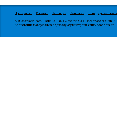
Про проект
Реклама
Партнери
Контакти
Передрук матеріал
© IGotoWorld.com - Your GUIDE TO the WORLD. Всі права захищені.
Копіювання матеріалів без дозволу адміністрації сайту заборонено.