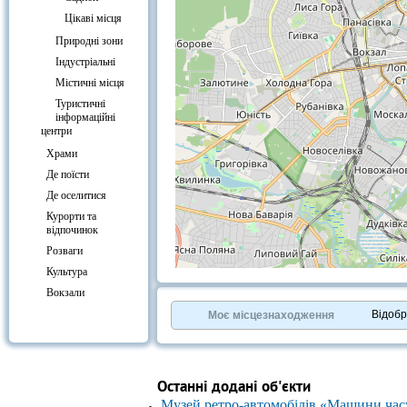
Цікаві місця
Природні зони
Індустріальні
Містичні місця
Туристичні
інформаційні
центри
Храми
Де поїсти
Де оселитися
Курорти та
відпочинок
Розваги
Культура
+
−
Вокзали
⇧
©
OpenStreetMap
contributors.
Відоб
Моє місцезнаходження
»
Останні додані об'єкти
Музей ретро-автомобілів «Машини час