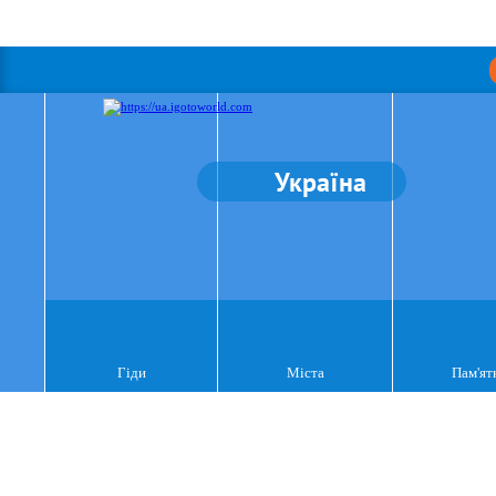
Україна
Гіди
Міста
Пам'ят