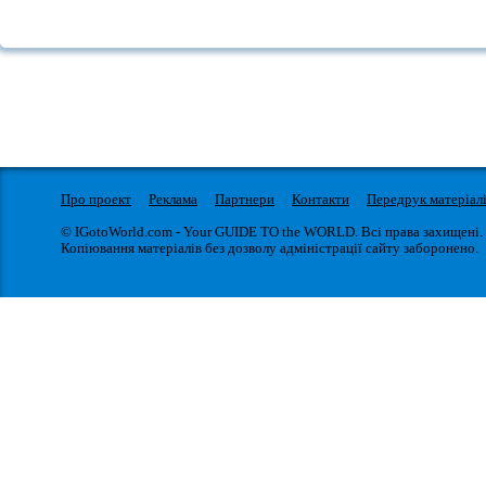
Про проект
Реклама
Партнери
Контакти
Передрук матеріал
© IGotoWorld.com - Your GUIDE TO the WORLD. Всі права захищені.
Копіювання матеріалів без дозволу адміністрації сайту заборонено.