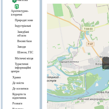
Каховська ГЕС, Нова Каховка на 
Пам'ятки
Архітектурно-
історичні
Природні зони
Індустріальні
Занедбані
об'єкти
Воєнні бази
Заводи
Шлюзи, ГЕС
Містичні місця
Туристичні
інформаційні
центри
Храми
Де поїсти
Де оселитися
Курорти та
відпочинок
Розваги