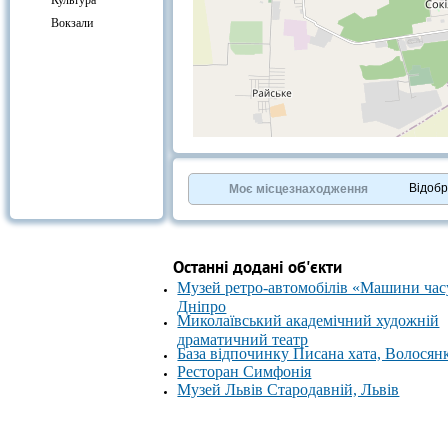
Культура
Вокзали
+
−
⇧
©
OpenStreetMap
contributors.
Відоб
Моє місцезнаходження
»
Останні додані об'єкти
Музей ретро-автомобілів «Машини час
Дніпро
Миколаївський академічний художній
драматичний театр
База відпочинку Писана хата, Волосян
Ресторан Симфонія
Музей Львів Стародавній, Львів