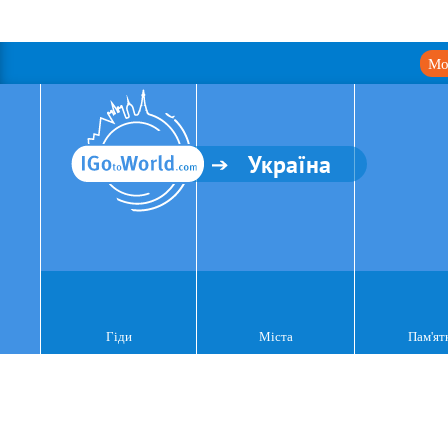
Мо
Україна
Гіди
Міста
Пам'ят