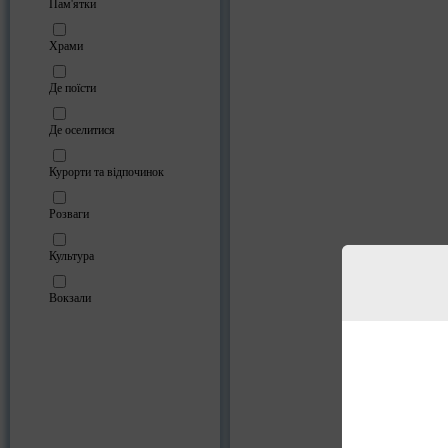
Пам'ятки
Храми
Де поїсти
Де оселитися
Курорти та відпочинок
Розваги
Культура
Вокзали