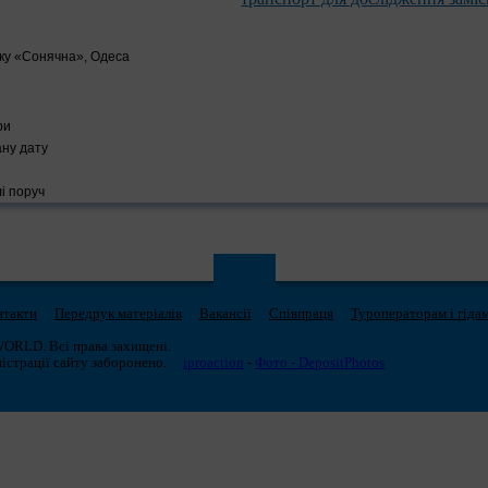
инку «Сонячна», Одеса
ри
ану дату
і поруч
нтакти
Передрук матеріалів
Вакансії
Співпраця
Туроператорам і гіда
WORLD. Всі права захищені.
істрації сайту заборонено.
iproaction
-
Фото - DepositPhotos