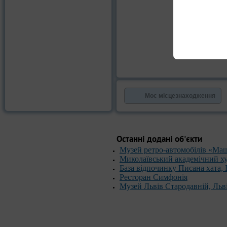
Моє місцезнаходження
Останні додані об'єкти
Музей ретро-автомобілів «Ма
Миколаївський академічний х
База відпочинку Писана хата,
Ресторан Симфонія
Музей Львів Стародавній, Льв