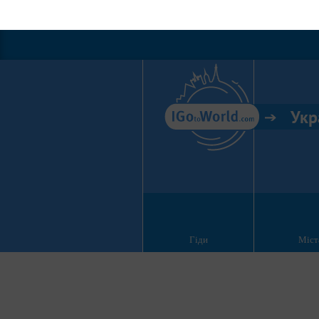
Укр
Гіди
Міст