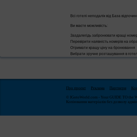
Всі готелі неподалік від База відпоч
Ви маєте можливість:
Заздалегідь забронювати кращі номе
Перевірити наявність номерів на обр
Отримати кращу ціну на бронювання
Вибрати зручне розташування в готел
Про проект
Реклама
Партнери
Ко
© IGotoWorld.com - Your GUIDE TO the 
Копіювання матеріалів без дозволу адмін