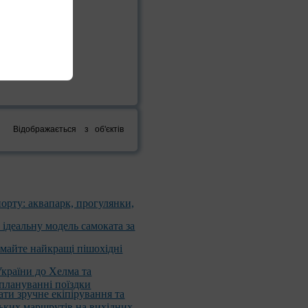
Відображається
з
об'єктів
порту: аквапарк, прогулянки,
 ідеальну модель самоката за
имайте найкращі пішохідні
України до Хелма та
 плануванні поїздки
ати зручне екіпірування та
ських маршрутів на вихідних