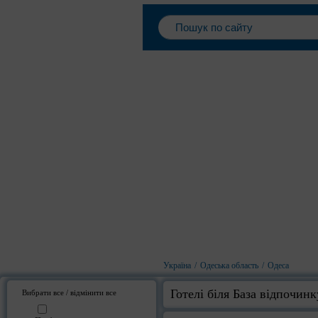
Україна
/
Одеська область
/
Одеса
Готелі біля База відпочин
Вибрати все / відмінити все