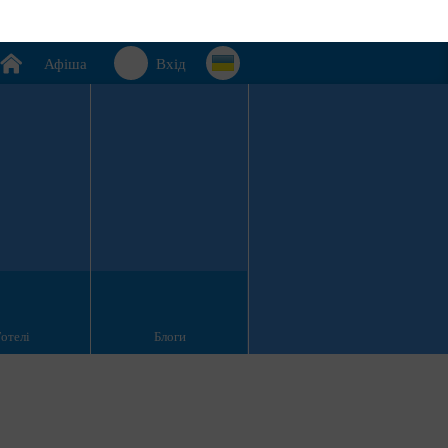
Афіша
Вхід
Готелі
Блоги