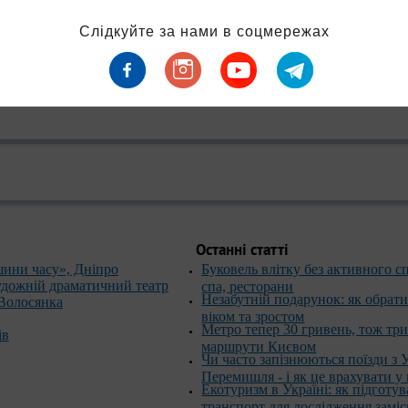
Слідкуйте за нами в соцмережах
Останні статті
шини часу», Дніпро
Буковель влітку без активного с
удожній драматичний театр
спа, ресторани
Незабутній подарунок: як обрати
 Волосянка
віком та зростом
Метро тепер 30 гривень, тож тр
ів
маршрути Києвом
Чи часто запізнюються поїзди з 
Перемишля - і як це врахувати у
Екотуризм в Україні: як підготув
транспорт для дослідження замі