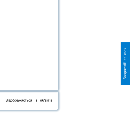
Зворотній зв`язок
Відображається
з
об'єктів