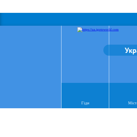
Укр
Гіди
Міст