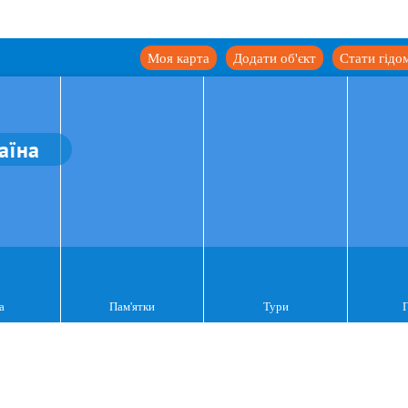
Моя карта
Додати об'єкт
Стати гідо
аїна
а
Пам'ятки
Тури