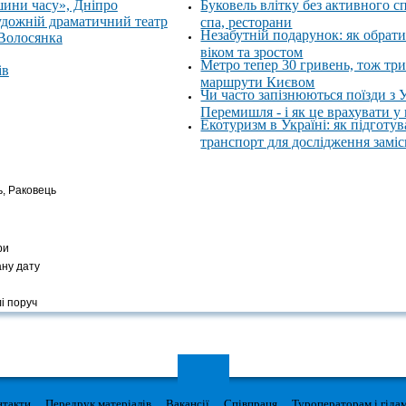
шини часу», Дніпро
Буковель влітку без активного с
удожній драматичний театр
спа, ресторани
Незабутній подарунок: як обрати
 Волосянка
віком та зростом
Метро тепер 30 гривень, тож тр
ів
маршрути Києвом
Чи часто запізнюються поїзди з 
Перемишля - і як це врахувати у
Екотуризм в Україні: як підготув
транспорт для дослідження замі
ь, Раковець
ри
ану дату
і поруч
нтакти
Передрук матеріалів
Вакансії
Співпраця
Туроператорам і гіда