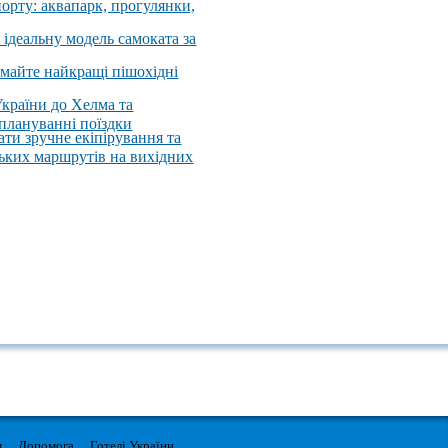
порту: аквапарк, прогулянки,
 ідеальну модель самоката за
имайте найкращі пішохідні
України до Хелма та
 плануванні поїздки
ати зручне екіпірування та
ських маршрутів на вихідних
м
Допомога
Готелі України