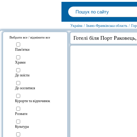
Україна
/
Івано-Франківська область
/
Гор
Готелі біля Порт Раковець
Вибрати все / відмінити все
Пам'ятки
Храми
Де поїсти
Де оселитися
Курорти та відпочинок
Розваги
Культура