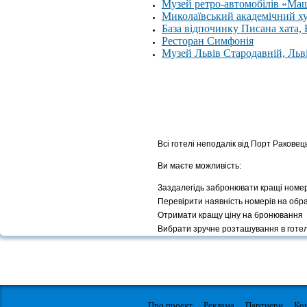
Музей ретро-автомобілів «Ма
Миколаївський академічний х
База відпочинку Писана хата,
Ресторан Симфонія
Музей Львів Стародавній, Льв
Всі готелі неподалік від Порт Раковец
Ви маєте можливість:
Заздалегідь забронювати кращі номе
Перевірити наявність номерів на обр
Отримати кращу ціну на бронювання
Вибрати зручне розташування в готел
Про проект
Реклама
Партнери
Ко