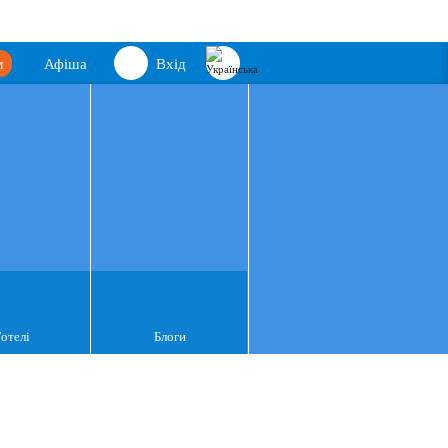
м
Афіша
Вхід
Готелі
Блоги