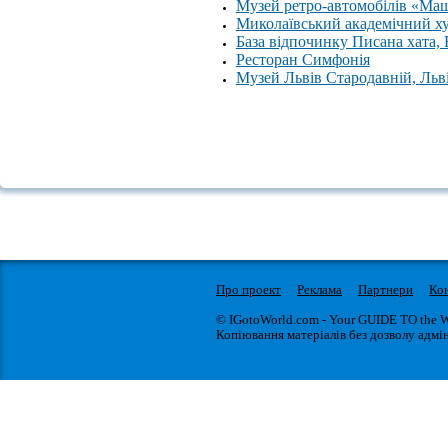
Музей ретро-автомобілів «Ма
Миколаївський академічний х
База відпочинку Писана хата,
Ресторан Симфонія
Музей Львів Стародавній, Льв
Про проект
Реклама
Партнери
Ко
© IGotoWorld.com - Your GUIDE TO the 
Копіювання матеріалів без дозволу адмін