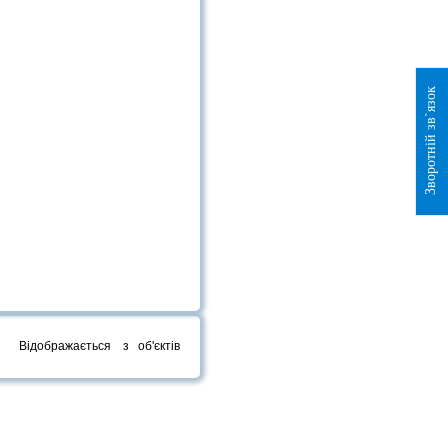
Зворотній зв`язок
Відображається
з
об'єктів