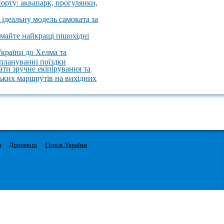
порту: аквапарк, прогулянки,
 ідеальну модель самоката за
имайте найкращі пішохідні
України до Хелма та
 плануванні поїздки
ати зручне екіпірування та
ських маршрутів на вихідних
м
Допомога
Готелі України