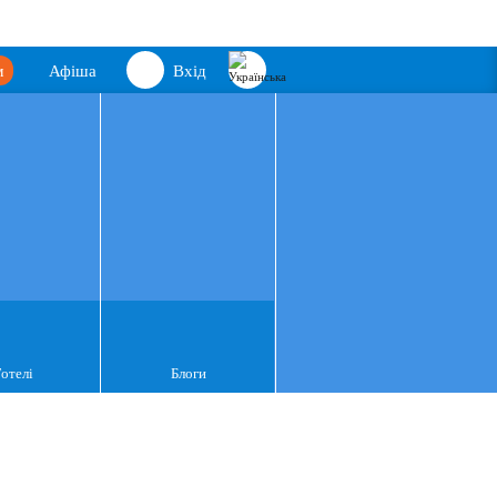
м
Афіша
Вхід
Готелі
Блоги