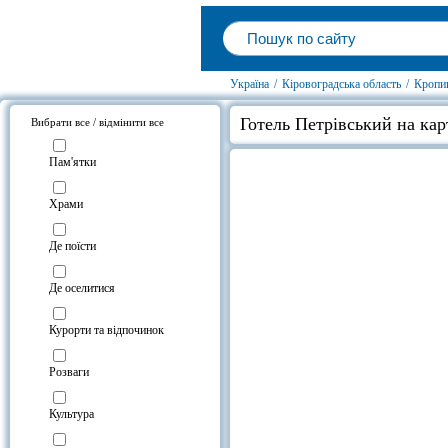
Україна
/
Кіровоградська область
/
Кропи
Готель Петрівський на кар
Вибрати все / відмінити все
Пам'ятки
Храми
Де поїсти
Де оселитися
Курорти та відпочинок
Розваги
Культура