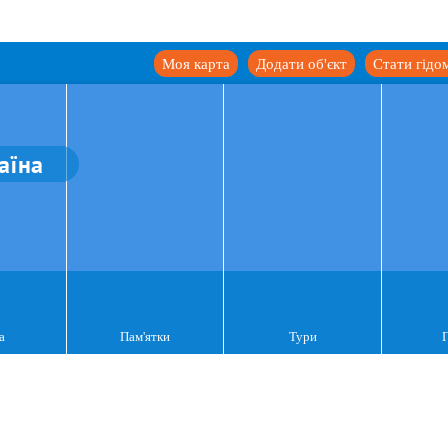
Моя карта
Додати об'єкт
Стати гідо
аїна
а
Пам'ятки
Тури