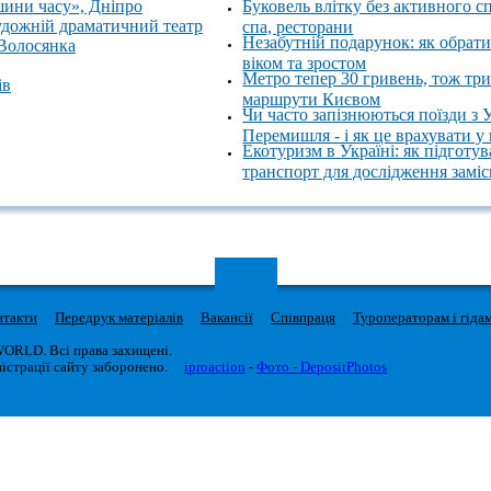
шини часу», Дніпро
Буковель влітку без активного с
удожній драматичний театр
спа, ресторани
Незабутній подарунок: як обрати
 Волосянка
віком та зростом
Метро тепер 30 гривень, тож тр
ів
маршрути Києвом
Чи часто запізнюються поїзди з 
Перемишля - і як це врахувати у
Екотуризм в Україні: як підготув
транспорт для дослідження замі
нтакти
Передрук матеріалів
Вакансії
Співпраця
Туроператорам і гіда
WORLD. Всі права захищені.
істрації сайту заборонено.
iproaction
-
Фото - DepositPhotos