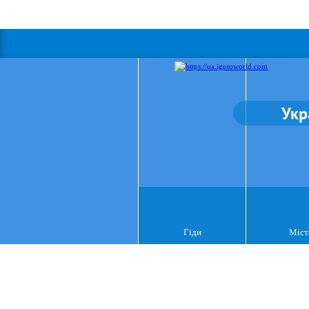
Укр
Гіди
Міст